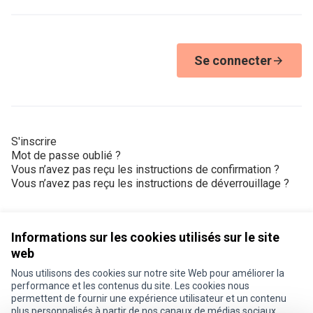
Se connecter
S'inscrire
Mot de passe oublié ?
Vous n’avez pas reçu les instructions de confirmation ?
Vous n’avez pas reçu les instructions de déverrouillage ?
Informations sur les cookies utilisés sur le site
web
Nous utilisons des cookies sur notre site Web pour améliorer la
Conditions d'utilisation
performance et les contenus du site. Les cookies nous
Paramètres des cookies
permettent de fournir une expérience utilisateur et un contenu
Je participe ! sur X
Je participe ! sur Facebook
Je participe ! sur Instagram
plus personnalisés à partir de nos canaux de médias sociaux.