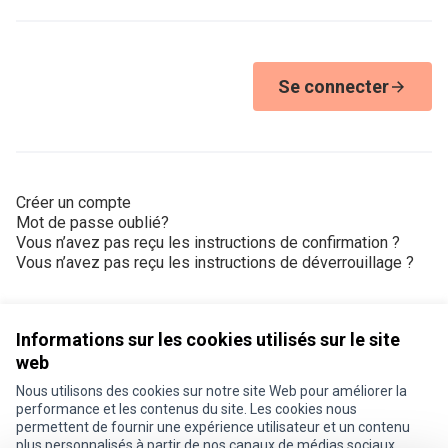
Se connecter
Créer un compte
Mot de passe oublié?
Vous n’avez pas reçu les instructions de confirmation ?
Vous n’avez pas reçu les instructions de déverrouillage ?
Informations sur les cookies utilisés sur le site
web
Nous utilisons des cookies sur notre site Web pour améliorer la
Conditions d'utilisation
performance et les contenus du site. Les cookies nous
Paramètres des cookies
permettent de fournir une expérience utilisateur et un contenu
Je participe ! sur X
Je participe ! sur Facebook
Je participe ! sur Instagram
plus personnalisés à partir de nos canaux de médias sociaux.