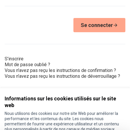
Se connecter
S'inscrire
Mot de passe oublié ?
Vous n’avez pas reçu les instructions de confirmation ?
Vous n’avez pas reçu les instructions de déverrouillage ?
Informations sur les cookies utilisés sur le site
web
Nous utilisons des cookies sur notre site Web pour améliorer la
Conditions d'utilisation
performance et les contenus du site. Les cookies nous
Paramètres des cookies
permettent de fournir une expérience utilisateur et un contenu
Je participe ! sur X
Je participe ! sur Facebook
Je participe ! sur Instagram
plus personnalisés à partir de nos canaux de médias sociaux.