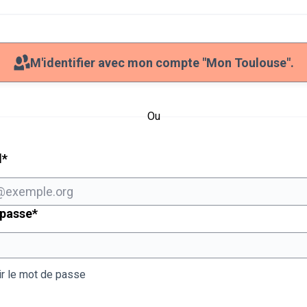
M'identifier avec mon compte "Mon Toulouse".
Ou
Champ obligatoire
l
*
Champ obligatoire
 passe
*
ir le mot de passe