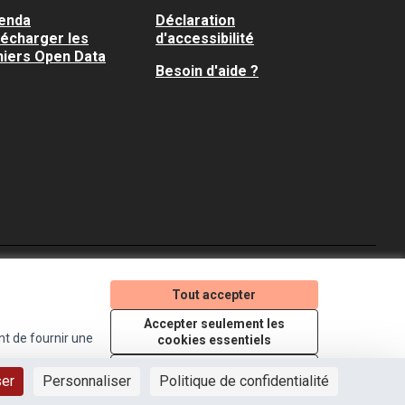
enda
Déclaration
lécharger les
d'accessibilité
hiers Open Data
Besoin d'aide ?
Je participe ! sur X
Je participe ! sur Faceboo
Je participe ! sur In
Tout accepter
(Lien externe)
(Lien externe)
(Lien externe)
Accepter seulement les
nt de fournir une
cookies essentiels
Licence Creative Comm
(Lien externe)
Paramètres
ser
Personnaliser
Politique de confidentialité