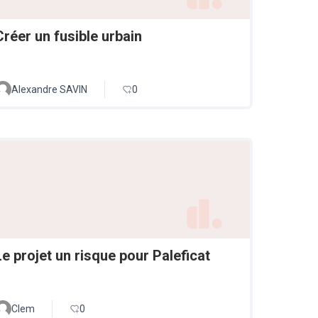
Créer un fusible urbain
Alexandre SAVIN
0
Le projet un risque pour Paleficat
Clem
0