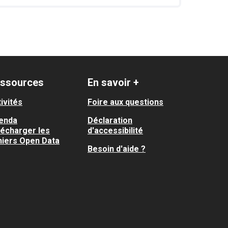
ssources
En savoir +
ivités
Foire aux questions
enda
Déclaration
lécharger les
d'accessibilité
hiers Open Data
Besoin d'aide ?