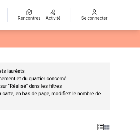
Rencontres
Activité
Se connecter
Leaflet
|
©
OpenStreetMap
contributors
mme des points de carte. L'élément peut être utilisé avec un lect
ts lauréats.
ncement et du quartier concerné.
sur "Réalisé" dans les filtres
la carte, en bas de page, modifiez le nombre de