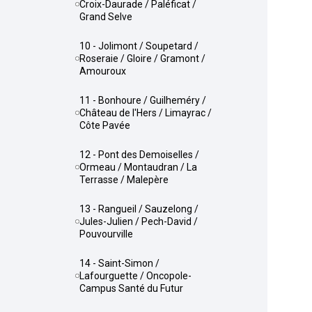
Croix-Daurade / Paléficat /
Grand Selve
10 - Jolimont / Soupetard /
Roseraie / Gloire / Gramont /
Amouroux
11 - Bonhoure / Guilheméry /
Château de l'Hers / Limayrac /
Côte Pavée
12 - Pont des Demoiselles /
Ormeau / Montaudran / La
Terrasse / Malepère
13 - Rangueil / Sauzelong /
Jules-Julien / Pech-David /
Pouvourville
14 - Saint-Simon /
Lafourguette / Oncopole-
Campus Santé du Futur