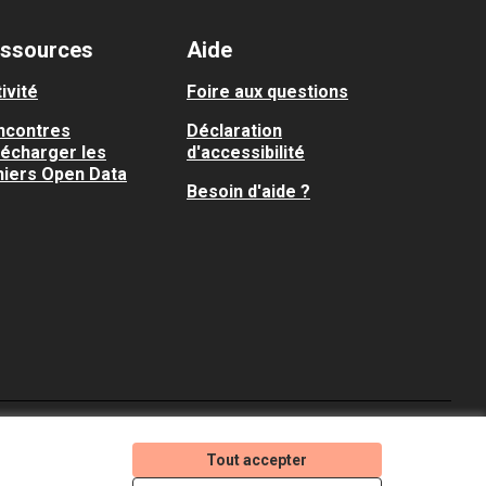
ssources
Aide
ivité
Foire aux questions
ncontres
Déclaration
lécharger les
d'accessibilité
hiers Open Data
Besoin d'aide ?
Je participe ! sur X
Je participe ! sur Faceboo
Je participe ! sur In
Tout accepter
(Lien externe)
(Lien externe)
(Lien externe)