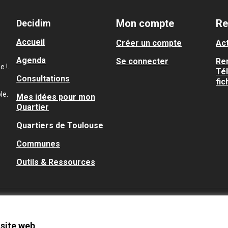
Mon compte
Re
Decidim
Accueil
Créer un compte
Act
Agenda
Se connecter
Re
 !.
Té
Consultations
fic
le.
Mes idées pour mon
Quartier
Quartiers de Toulouse
Communes
Outils & Ressources
 site web