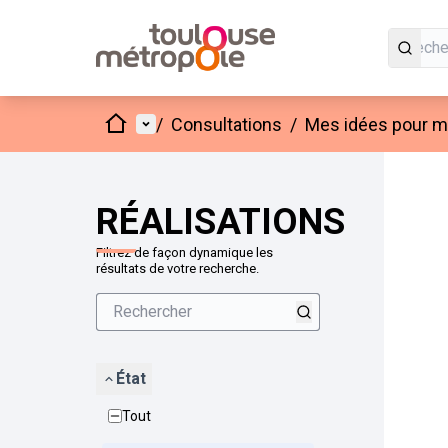
Accueil
Menu principal
/
Consultations
/
Mes idées pour mo
Passer
L'élément
+
−
RÉALISATIONS
Filtrez de façon dynamique les
résultats de votre recherche.
État
Tout