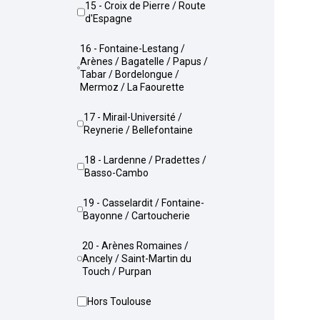
15 - Croix de Pierre / Route
d'Espagne
16 - Fontaine-Lestang /
Arènes / Bagatelle / Papus /
Tabar / Bordelongue /
Mermoz / La Faourette
17 - Mirail-Université /
Reynerie / Bellefontaine
18 - Lardenne / Pradettes /
Basso-Cambo
19 - Casselardit / Fontaine-
Bayonne / Cartoucherie
20 - Arènes Romaines /
Ancely / Saint-Martin du
Touch / Purpan
Hors Toulouse