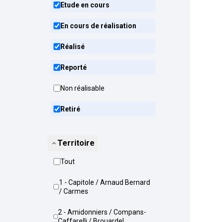
Etude en cours
En cours de réalisation
Réalisé
Reporté
Non réalisable
Retiré
Territoire
Tout
1 - Capitole / Arnaud Bernard
/ Carmes
2 - Amidonniers / Compans-
Caffarelli / Brouardel