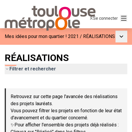
Menu
Se connecter
Menu p
Mes idées pour mon quartier ! 2021
/
RÉALISATIONS
RÉALISATIONS
Filtrer et rechercher
Passer la carte
Leaflet
|
©
OpenStreetMap
contributors
L'élément suivant est une carte qui présente les éléments de c
+
Retrouvez sur cette page l'avancée des réalisations
−
des projets lauréats.
Vous pouvez filtrer les projets en fonction de leur état
d'avancement et du quartier concerné.
✨Pour afficher l'ensemble des projets déjà réalisés :
Cliquez sur "Réalisé" dans les filtres