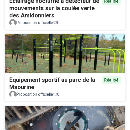
Éclairage nocturne à détecteur de
Réalisé
mouvements sur la coulée verte
des Amidonniers
Proposition officielle
0
Equipement sportif au parc de la
Réalisé
Maourine
Proposition officielle
0