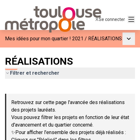
Menu
Se connecter
Menu p
Mes idées pour mon quartier ! 2021
/
RÉALISATIONS
RÉALISATIONS
Filtrer et rechercher
Passer la carte
Leaflet
|
©
OpenStreetMap
contributors
L'élément suivant est une carte qui présente les éléments de c
+
Retrouvez sur cette page l'avancée des réalisations
−
des projets lauréats.
Vous pouvez filtrer les projets en fonction de leur état
d'avancement et du quartier concerné.
✨Pour afficher l'ensemble des projets déjà réalisés :
Cliquez sur "Réalisé" dans les filtres