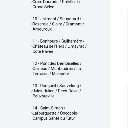
Croix-Daurade / Paléficat /
Grand Selve
10 - Jolimont / Soupetard /
Roseraie / Gloire / Gramont /
Amouroux
11 - Bonhoure / Guilheméry /
Château de l'Hers / Limayrac /
Côte Pavée
12 - Pont des Demoiselles /
Ormeau / Montaudran / La
Terrasse / Malepère
13 - Rangueil / Sauzelong /
Jules-Julien / Pech-David /
Pouvourville
14 - Saint-Simon /
Lafourguette / Oncopole-
Campus Santé du Futur