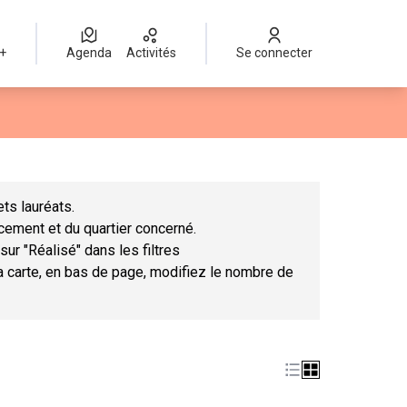
 +
Agenda
Activités
Se connecter
Leaflet
|
©
OpenStreetMap
contributors
mme des points de carte. L'élément peut être utilisé avec un lect
ts lauréats.
ncement et du quartier concerné.
sur "Réalisé" dans les filtres
la carte, en bas de page, modifiez le nombre de