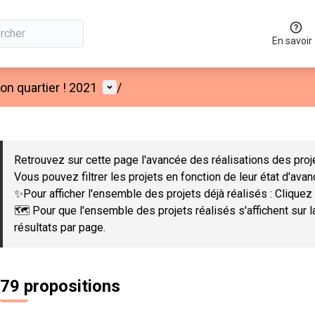
En savoir
Menu utilisateur
n quartier ! 2021
/
 la carte
 suivant est une carte qui présente les éléments de cette page co
Retrouvez sur cette page l'avancée des réalisations des proje
Vous pouvez filtrer les projets en fonction de leur état d'ava
✨Pour afficher l'ensemble des projets déjà réalisés : Cliquez 
🗺️ Pour que l'ensemble des projets réalisés s'affichent sur 
résultats par page.
79 propositions