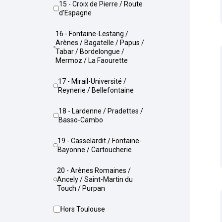
15 - Croix de Pierre / Route
d'Espagne
16 - Fontaine-Lestang /
Arènes / Bagatelle / Papus /
Tabar / Bordelongue /
Mermoz / La Faourette
17 - Mirail-Université /
Reynerie / Bellefontaine
18 - Lardenne / Pradettes /
Basso-Cambo
19 - Casselardit / Fontaine-
Bayonne / Cartoucherie
20 - Arènes Romaines /
Ancely / Saint-Martin du
Touch / Purpan
Hors Toulouse