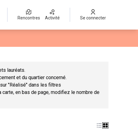
Rencontres
Activité
Se connecter
Leaflet
|
©
OpenStreetMap
contributors
mme des points de carte. L'élément peut être utilisé avec un lect
ts lauréats.
ncement et du quartier concerné.
sur "Réalisé" dans les filtres
la carte, en bas de page, modifiez le nombre de