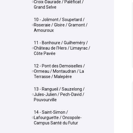
Croix-Daurade / Paléficat /
Grand Selve
10 - Jolimont / Soupetard /
Roseraie / Gloire / Gramont /
Amouroux
11 - Bonhoure / Guilheméry /
Château de l'Hers / Limayrac /
Côte Pavée
12 - Pont des Demoiselles /
Ormeau / Montaudran / La
Terrasse / Malepère
13 - Rangueil / Sauzelong /
Jules-Julien / Pech-David /
Pouvourville
14 - Saint-Simon /
Lafourguette / Oncopole-
Campus Santé du Futur