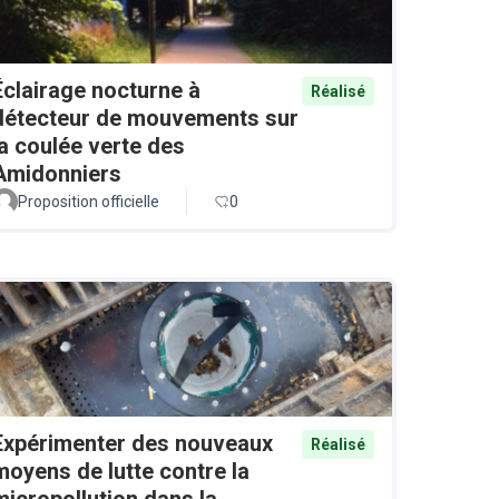
Éclairage nocturne à
Réalisé
détecteur de mouvements sur
la coulée verte des
Amidonniers
Proposition officielle
0
Expérimenter des nouveaux
Réalisé
moyens de lutte contre la
micropollution dans la