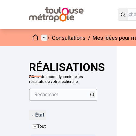
Accueil
Menu principal
/
Consultations
/
Mes idées pour mo
Passer
L'élément
+
−
RÉALISATIONS
Filtrez de façon dynamique les
résultats de votre recherche.
État
Tout