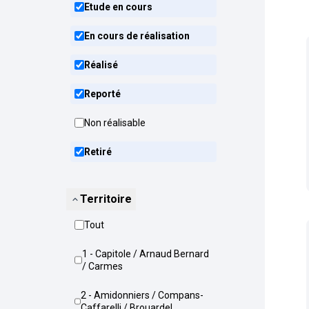
Etude en cours
En cours de réalisation
Réalisé
Reporté
Non réalisable
Retiré
Territoire
Tout
1 - Capitole / Arnaud Bernard
/ Carmes
2 - Amidonniers / Compans-
Caffarelli / Brouardel