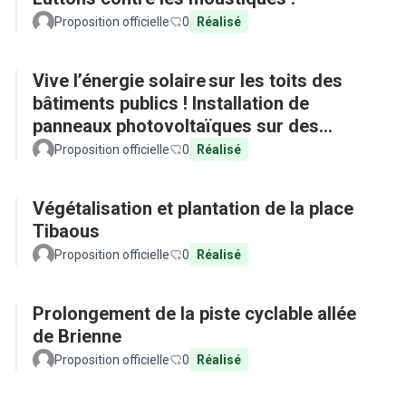
Proposition officielle
0
Réalisé
Vive l’énergie solaire sur les toits des
bâtiments publics ! Installation de
panneaux photovoltaïques sur des
équipements publics
Proposition officielle
0
Réalisé
Végétalisation et plantation de la place
Tibaous
Proposition officielle
0
Réalisé
Prolongement de la piste cyclable allée
de Brienne
Proposition officielle
0
Réalisé