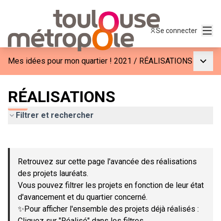
Menu
Se connecter
Menu p
Mes idées pour mon quartier ! 2021
/
RÉALISATIONS
RÉALISATIONS
Filtrer et rechercher
Passer la carte
Leaflet
|
©
OpenStreetMap
contributors
L'élément suivant est une carte qui présente les éléments de c
+
Retrouvez sur cette page l'avancée des réalisations
−
des projets lauréats.
Vous pouvez filtrer les projets en fonction de leur état
d'avancement et du quartier concerné.
✨Pour afficher l'ensemble des projets déjà réalisés :
Cliquez sur "Réalisé" dans les filtres