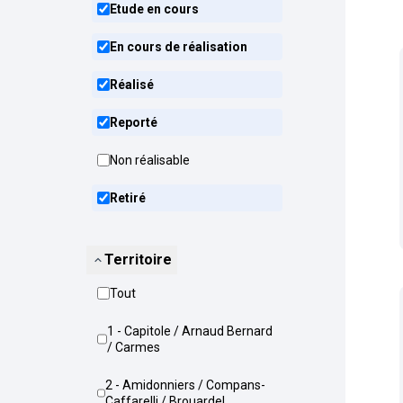
Etude en cours
En cours de réalisation
Réalisé
Reporté
Non réalisable
Retiré
Territoire
Tout
1 - Capitole / Arnaud Bernard
/ Carmes
2 - Amidonniers / Compans-
Caffarelli / Brouardel