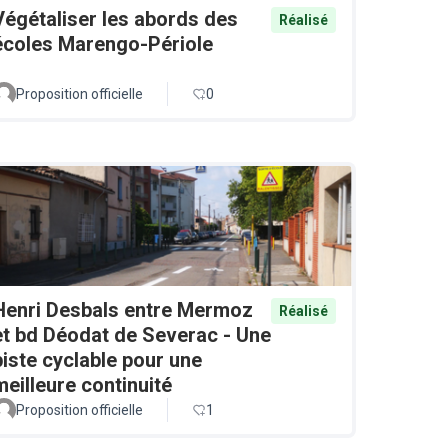
Végétaliser les abords des
Réalisé
écoles Marengo-Périole
Proposition officielle
0
Henri Desbals entre Mermoz
Réalisé
et bd Déodat de Severac - Une
piste cyclable pour une
meilleure continuité
Proposition officielle
1