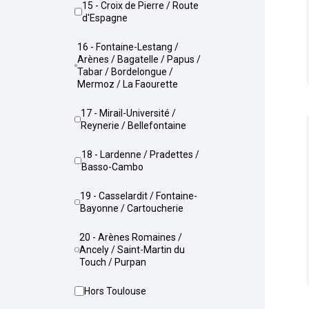
15 - Croix de Pierre / Route
d'Espagne
16 - Fontaine-Lestang /
Arènes / Bagatelle / Papus /
Tabar / Bordelongue /
Mermoz / La Faourette
17 - Mirail-Université /
Reynerie / Bellefontaine
18 - Lardenne / Pradettes /
Basso-Cambo
19 - Casselardit / Fontaine-
Bayonne / Cartoucherie
20 - Arènes Romaines /
Ancely / Saint-Martin du
Touch / Purpan
Hors Toulouse