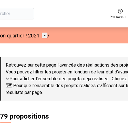
En savoir
Menu utilisateur
n quartier ! 2021
/
 la carte
 suivant est une carte qui présente les éléments de cette page co
Retrouvez sur cette page l'avancée des réalisations des proje
Vous pouvez filtrer les projets en fonction de leur état d'ava
✨Pour afficher l'ensemble des projets déjà réalisés : Cliquez 
🗺️ Pour que l'ensemble des projets réalisés s'affichent sur 
résultats par page.
79 propositions