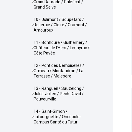
Croix-Daurade / Paléficat /
Grand Selve
10 - Jolimont / Soupetard /
Roseraie / Gloire / Gramont /
Amouroux
11 - Bonhoure / Guilheméry /
Château de l'Hers / Limayrac /
Côte Pavée
12 - Pont des Demoiselles /
Ormeau / Montaudran / La
Terrasse / Malepère
13 - Rangueil / Sauzelong /
Jules-Julien / Pech-David /
Pouvourville
14 - Saint-Simon /
Lafourguette / Oncopole-
Campus Santé du Futur