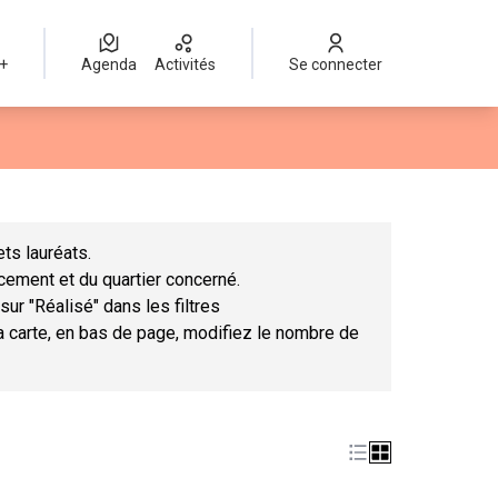
 +
Agenda
Activités
Se connecter
Leaflet
|
©
OpenStreetMap
contributors
mme des points de carte. L'élément peut être utilisé avec un lect
ts lauréats.
ncement et du quartier concerné.
sur "Réalisé" dans les filtres
la carte, en bas de page, modifiez le nombre de