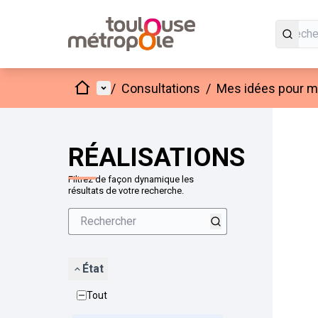
Accueil
Menu principal
/
Consultations
/
Mes idées pour mo
Passer
L'élément
+
−
RÉALISATIONS
Filtrez de façon dynamique les
résultats de votre recherche.
État
Tout