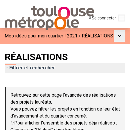
Menu
Se connecter
Menu p
Mes idées pour mon quartier ! 2021
/
RÉALISATIONS
RÉALISATIONS
Filtrer et rechercher
Passer la carte
Leaflet
|
©
OpenStreetMap
contributors
L'élément suivant est une carte qui présente les éléments de c
+
Retrouvez sur cette page l'avancée des réalisations
−
des projets lauréats.
Vous pouvez filtrer les projets en fonction de leur état
d'avancement et du quartier concerné.
✨Pour afficher l'ensemble des projets déjà réalisés :
Cliquez sur "Réalisé" dans les filtres