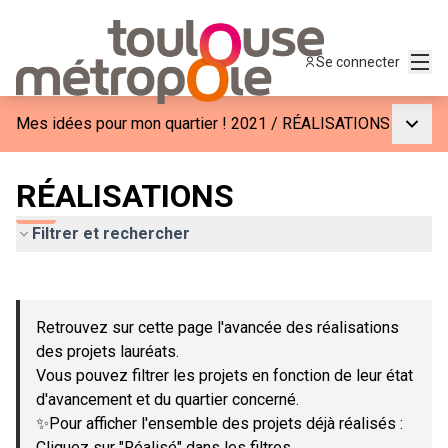
Menu
Se connecter
Menu p
Mes idées pour mon quartier ! 2021
/
RÉALISATIONS
RÉALISATIONS
Filtrer et rechercher
Passer la carte
Leaflet
|
©
OpenStreetMap
contributors
L'élément suivant est une carte qui présente les éléments de c
+
Retrouvez sur cette page l'avancée des réalisations
−
des projets lauréats.
Vous pouvez filtrer les projets en fonction de leur état
d'avancement et du quartier concerné.
✨Pour afficher l'ensemble des projets déjà réalisés :
Cliquez sur "Réalisé" dans les filtres