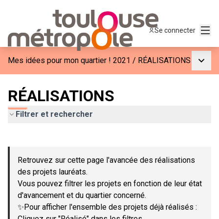
Menu
Se connecter
Menu p
Mes idées pour mon quartier ! 2021
/
RÉALISATIONS
RÉALISATIONS
Filtrer et rechercher
Passer la carte
Leaflet
|
©
OpenStreetMap
contributors
L'élément suivant est une carte qui présente les éléments de c
+
Retrouvez sur cette page l'avancée des réalisations
−
des projets lauréats.
Vous pouvez filtrer les projets en fonction de leur état
d'avancement et du quartier concerné.
✨Pour afficher l'ensemble des projets déjà réalisés :
Cliquez sur "Réalisé" dans les filtres