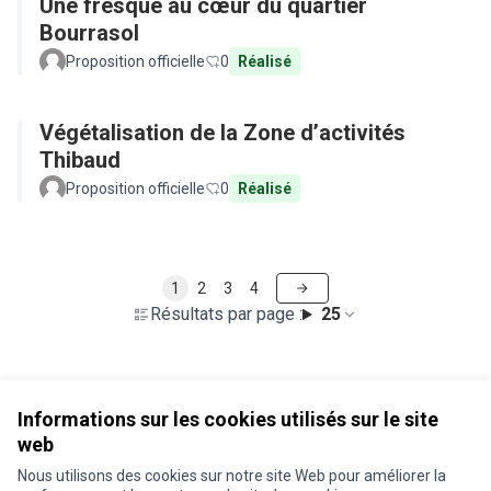
Une fresque au cœur du quartier
Bourrasol
Proposition officielle
0
Réalisé
Végétalisation de la Zone d’activités
Thibaud
Proposition officielle
0
Réalisé
1
2
3
4
Résultats par page :
25
Voir toutes les propositions retirées
Informations sur les cookies utilisés sur le site
web
Nous utilisons des cookies sur notre site Web pour améliorer la
Conditions d'utilisation