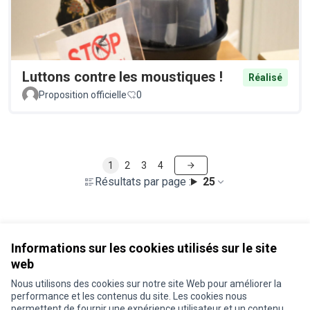
Luttons contre les moustiques !
Réalisé
Proposition officielle
0
1
2
3
4
Résultats par page :
25
Voir toutes les propositions retirées
Informations sur les cookies utilisés sur le site
web
Nous utilisons des cookies sur notre site Web pour améliorer la
Conditions d'utilisation
performance et les contenus du site. Les cookies nous
Paramètres des cookies
permettent de fournir une expérience utilisateur et un contenu