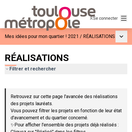
Menu
Se connecter
Menu p
Mes idées pour mon quartier ! 2021
/
RÉALISATIONS
RÉALISATIONS
Filtrer et rechercher
Passer la carte
Leaflet
|
©
OpenStreetMap
contributors
L'élément suivant est une carte qui présente les éléments de c
+
Retrouvez sur cette page l'avancée des réalisations
−
des projets lauréats.
Vous pouvez filtrer les projets en fonction de leur état
d'avancement et du quartier concerné.
✨Pour afficher l'ensemble des projets déjà réalisés :
Cliquez sur "Réalisé" dans les filtres