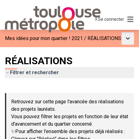
Menu
Se connecter
Menu p
Mes idées pour mon quartier ! 2021
/
RÉALISATIONS
RÉALISATIONS
Filtrer et rechercher
Passer la carte
Leaflet
|
©
OpenStreetMap
contributors
L'élément suivant est une carte qui présente les éléments de c
+
Retrouvez sur cette page l'avancée des réalisations
−
des projets lauréats.
Vous pouvez filtrer les projets en fonction de leur état
d'avancement et du quartier concerné.
✨Pour afficher l'ensemble des projets déjà réalisés :
Cliquez sur "Réalisé" dans les filtres