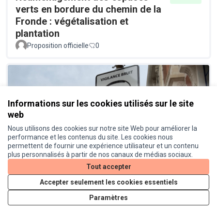
verts en bordure du chemin de la
Fronde : végétalisation et
plantation
Proposition officielle
0
Informations sur les cookies utilisés sur le site
web
Nous utilisons des cookies sur notre site Web pour améliorer la
performance et les contenus du site. Les cookies nous
Un radar pédagogique pour
Réalisé
permettent de fournir une expérience utilisateur et un contenu
connaitre le niveau sonore des
plus personnalisés à partir de nos canaux de médias sociaux.
véhicules
Tout accepter
Proposition officielle
0
Accepter seulement les cookies essentiels
Paramètres