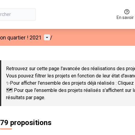
En savoir
Menu utilisateur
n quartier ! 2021
/
 la carte
 suivant est une carte qui présente les éléments de cette page co
Retrouvez sur cette page l'avancée des réalisations des proje
Vous pouvez filtrer les projets en fonction de leur état d'ava
✨Pour afficher l'ensemble des projets déjà réalisés : Cliquez 
🗺️ Pour que l'ensemble des projets réalisés s'affichent sur 
résultats par page.
79 propositions