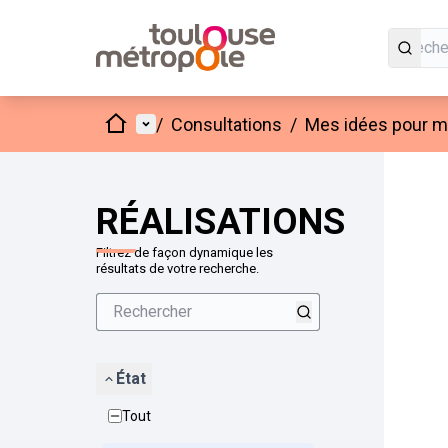
Accueil
Menu principal
/
Consultations
/
Mes idées pour mo
Passer
L'élément
+
−
RÉALISATIONS
Filtrez de façon dynamique les
résultats de votre recherche.
État
Tout