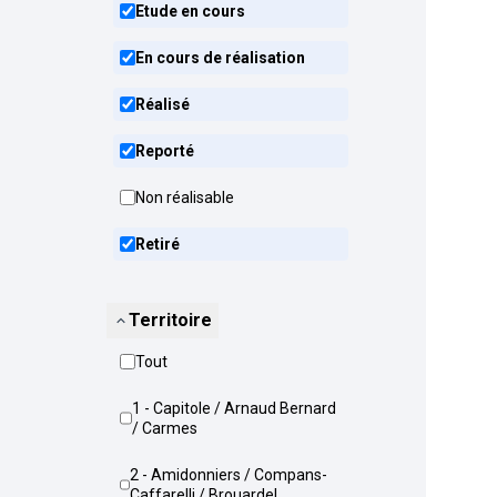
Etude en cours
En cours de réalisation
Réalisé
Reporté
Non réalisable
Retiré
Territoire
Tout
1 - Capitole / Arnaud Bernard
/ Carmes
2 - Amidonniers / Compans-
Caffarelli / Brouardel