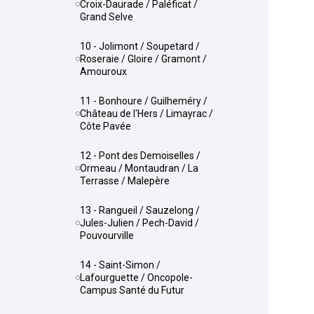
Croix-Daurade / Paléficat /
Grand Selve
10 - Jolimont / Soupetard /
Roseraie / Gloire / Gramont /
Amouroux
11 - Bonhoure / Guilheméry /
Château de l'Hers / Limayrac /
Côte Pavée
12 - Pont des Demoiselles /
Ormeau / Montaudran / La
Terrasse / Malepère
13 - Rangueil / Sauzelong /
Jules-Julien / Pech-David /
Pouvourville
14 - Saint-Simon /
Lafourguette / Oncopole-
Campus Santé du Futur