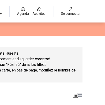
 +
Agenda
Activités
Se connecter
Leaflet
|
©
OpenStreetMap
contributors
mme des points de carte. L'élément peut être utilisé avec un lect
ts lauréats.
ncement et du quartier concerné.
sur "Réalisé" dans les filtres
la carte, en bas de page, modifiez le nombre de