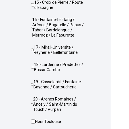
15 - Croix de Pierre / Route
d'Espagne
16 - Fontaine-Lestang /
Arènes / Bagatelle / Papus /
Tabar / Bordelongue /
Mermoz / La Faourette
17 - Mirail-Université /
Reynerie / Bellefontaine
18 - Lardenne / Pradettes /
Basso-Cambo
19 - Casselardit / Fontaine-
Bayonne / Cartoucherie
20 - Arènes Romaines /
Ancely / Saint-Martin du
Touch / Purpan
Hors Toulouse