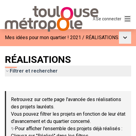
Menu
Se connecter
Menu p
Mes idées pour mon quartier ! 2021
/
RÉALISATIONS
RÉALISATIONS
Filtrer et rechercher
Passer la carte
Leaflet
|
©
OpenStreetMap
contributors
L'élément suivant est une carte qui présente les éléments de c
+
Retrouvez sur cette page l'avancée des réalisations
−
des projets lauréats.
Vous pouvez filtrer les projets en fonction de leur état
d'avancement et du quartier concerné.
✨Pour afficher l'ensemble des projets déjà réalisés :
Cliquez sur "Réalisé" dans les filtres