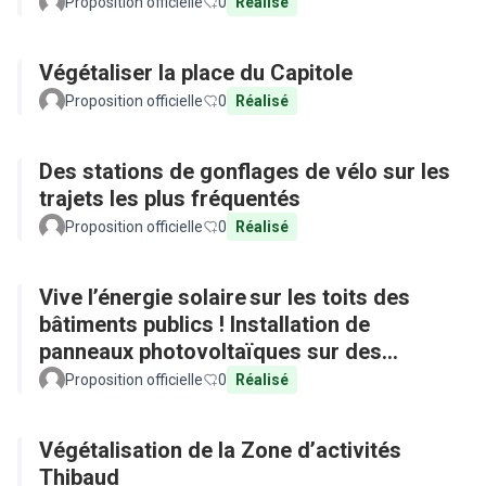
Proposition officielle
0
Réalisé
Végétaliser la place du Capitole
Proposition officielle
0
Réalisé
Des stations de gonflages de vélo sur les
trajets les plus fréquentés
Proposition officielle
0
Réalisé
Vive l’énergie solaire sur les toits des
bâtiments publics ! Installation de
panneaux photovoltaïques sur des
équipements publics
Proposition officielle
0
Réalisé
Végétalisation de la Zone d’activités
Thibaud