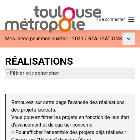
Menu
Se connecter
Menu p
Mes idées pour mon quartier ! 2021
/
RÉALISATIONS
RÉALISATIONS
Filtrer et rechercher
Passer la carte
Leaflet
|
©
OpenStreetMap
contributors
L'élément suivant est une carte qui présente les éléments de c
+
Retrouvez sur cette page l'avancée des réalisations
−
des projets lauréats.
Vous pouvez filtrer les projets en fonction de leur état
d'avancement et du quartier concerné.
✨Pour afficher l'ensemble des projets déjà réalisés :
Cliquez sur "Réalisé" dans les filtres