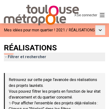
Menu
Se connecter
Menu p
Mes idées pour mon quartier ! 2021
/
RÉALISATIONS
RÉALISATIONS
Filtrer et rechercher
Passer la carte
Leaflet
|
©
OpenStreetMap
contributors
L'élément suivant est une carte qui présente les éléments de c
+
Retrouvez sur cette page l'avancée des réalisations
−
des projets lauréats.
Vous pouvez filtrer les projets en fonction de leur état
d'avancement et du quartier concerné.
✨Pour afficher l'ensemble des projets déjà réalisés :
Cliquez sur "Réalisé" dans les filtres