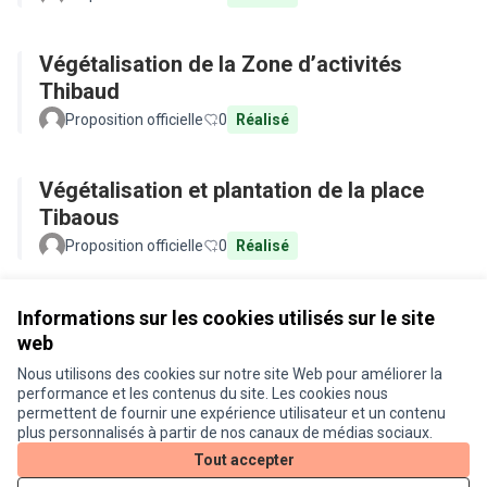
Végétalisation de la Zone d’activités
Thibaud
Proposition officielle
0
Réalisé
Végétalisation et plantation de la place
Tibaous
Proposition officielle
0
Réalisé
Voir toutes les propositions retirées
Informations sur les cookies utilisés sur le site
web
Nous utilisons des cookies sur notre site Web pour améliorer la
Conditions d'utilisation
performance et les contenus du site. Les cookies nous
Paramètres des cookies
permettent de fournir une expérience utilisateur et un contenu
Je participe ! sur X
Je participe ! sur Facebook
Je participe ! sur Instagram
plus personnalisés à partir de nos canaux de médias sociaux.
(Lien externe)
(Lien externe)
(Lien externe)
Tout accepter