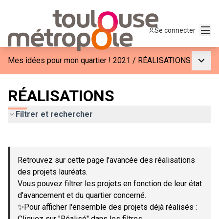
Menu
Se connecter
Menu p
Mes idées pour mon quartier ! 2021
/
RÉALISATIONS
RÉALISATIONS
Filtrer et rechercher
Passer la carte
Leaflet
|
©
OpenStreetMap
contributors
L'élément suivant est une carte qui présente les éléments de c
+
Retrouvez sur cette page l'avancée des réalisations
−
des projets lauréats.
Vous pouvez filtrer les projets en fonction de leur état
d'avancement et du quartier concerné.
✨Pour afficher l'ensemble des projets déjà réalisés :
Cliquez sur "Réalisé" dans les filtres