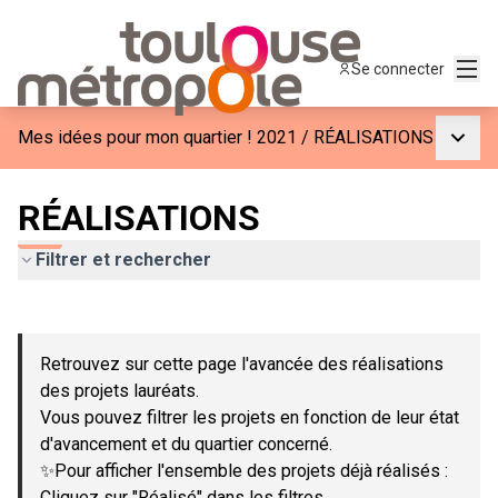
Menu
Se connecter
Menu p
Mes idées pour mon quartier ! 2021
/
RÉALISATIONS
RÉALISATIONS
Filtrer et rechercher
Passer la carte
Leaflet
|
©
OpenStreetMap
contributors
L'élément suivant est une carte qui présente les éléments de c
+
Retrouvez sur cette page l'avancée des réalisations
−
des projets lauréats.
Vous pouvez filtrer les projets en fonction de leur état
d'avancement et du quartier concerné.
✨Pour afficher l'ensemble des projets déjà réalisés :
Cliquez sur "Réalisé" dans les filtres