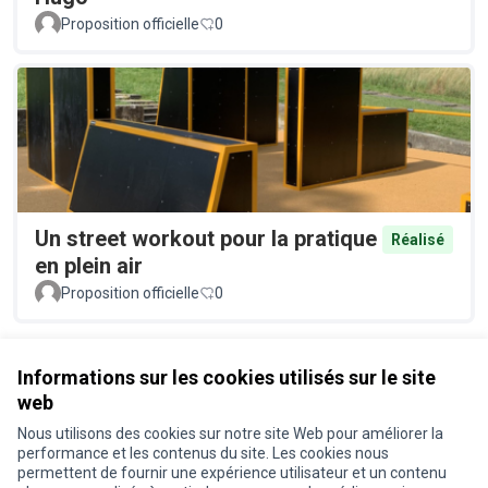
Proposition officielle
0
Un street workout pour la pratique
Réalisé
en plein air
Proposition officielle
0
Voir toutes les propositions retirées
Informations sur les cookies utilisés sur le site
web
Nous utilisons des cookies sur notre site Web pour améliorer la
Conditions d'utilisation
performance et les contenus du site. Les cookies nous
Paramètres des cookies
permettent de fournir une expérience utilisateur et un contenu
Je participe ! sur X
Je participe ! sur Facebook
Je participe ! sur Instagram