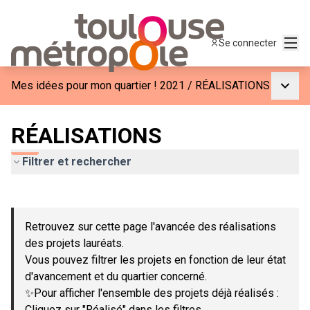
Menu
Se connecter
Menu p
Mes idées pour mon quartier ! 2021
/
RÉALISATIONS
RÉALISATIONS
Filtrer et rechercher
Passer la carte
Leaflet
|
©
OpenStreetMap
contributors
L'élément suivant est une carte qui présente les éléments de c
+
Retrouvez sur cette page l'avancée des réalisations
−
des projets lauréats.
Vous pouvez filtrer les projets en fonction de leur état
d'avancement et du quartier concerné.
✨Pour afficher l'ensemble des projets déjà réalisés :
Cliquez sur "Réalisé" dans les filtres