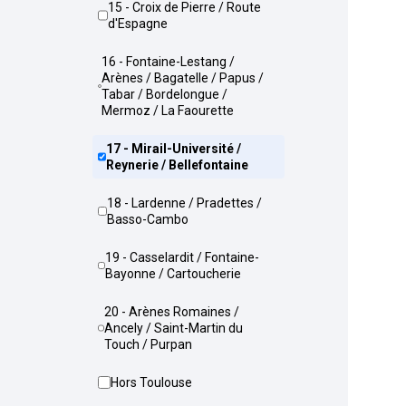
15 - Croix de Pierre / Route
d'Espagne
16 - Fontaine-Lestang /
Arènes / Bagatelle / Papus /
Tabar / Bordelongue /
Mermoz / La Faourette
17 - Mirail-Université /
Reynerie / Bellefontaine
18 - Lardenne / Pradettes /
Basso-Cambo
19 - Casselardit / Fontaine-
Bayonne / Cartoucherie
20 - Arènes Romaines /
Ancely / Saint-Martin du
Touch / Purpan
Hors Toulouse