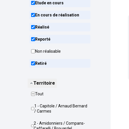
Etude en cours
En cours de réalisation
Réalisé
Reporté
Non réalisable
Retiré
Territoire
Tout
1 - Capitole / Arnaud Bernard
/ Carmes
2 - Amidonniers / Compans-
Caffarelli / Brouardel