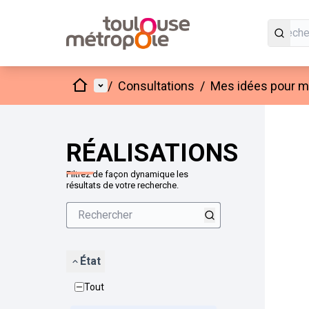
Accueil
Menu principal
/
Consultations
/
Mes idées pour mo
Passer
L'élément
+
−
RÉALISATIONS
Filtrez de façon dynamique les
résultats de votre recherche.
État
Tout