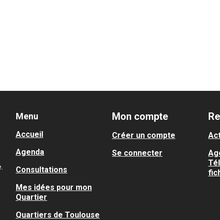
Mon compte
Re
Menu
Accueil
Créer un compte
Act
Agenda
Se connecter
Ag
Té
.
Consultations
fic
Mes idées pour mon
Quartier
Quartiers de Toulouse