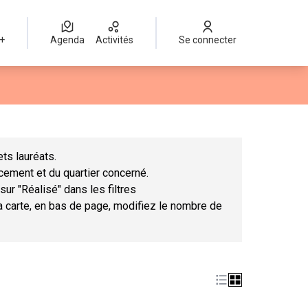
 +
Agenda
Activités
Se connecter
Leaflet
|
©
OpenStreetMap
contributors
mme des points de carte. L'élément peut être utilisé avec un lect
ts lauréats.
ncement et du quartier concerné.
sur "Réalisé" dans les filtres
la carte, en bas de page, modifiez le nombre de