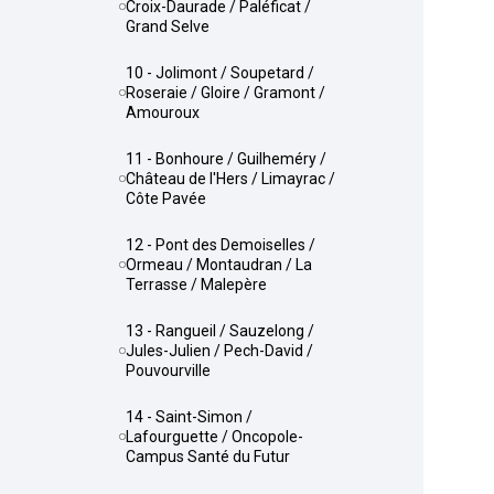
Croix-Daurade / Paléficat /
Grand Selve
10 - Jolimont / Soupetard /
Roseraie / Gloire / Gramont /
Amouroux
11 - Bonhoure / Guilheméry /
Château de l'Hers / Limayrac /
Côte Pavée
12 - Pont des Demoiselles /
Ormeau / Montaudran / La
Terrasse / Malepère
13 - Rangueil / Sauzelong /
Jules-Julien / Pech-David /
Pouvourville
14 - Saint-Simon /
Lafourguette / Oncopole-
Campus Santé du Futur