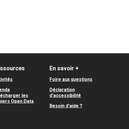
ssources
En savoir +
ivités
Foire aux questions
enda
Déclaration
lécharger les
d'accessibilité
hiers Open Data
Besoin d'aide ?