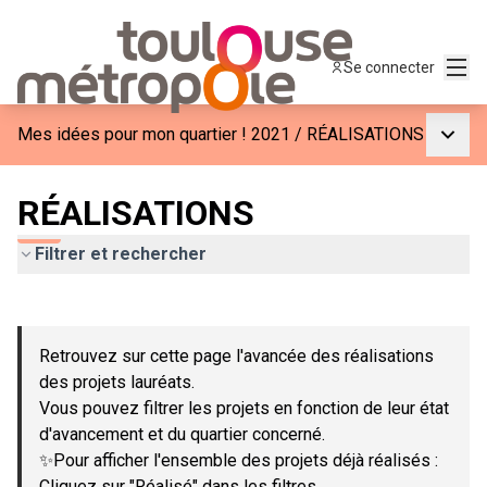
Menu
Se connecter
Menu p
Mes idées pour mon quartier ! 2021
/
RÉALISATIONS
RÉALISATIONS
Filtrer et rechercher
Passer la carte
Leaflet
|
©
OpenStreetMap
contributors
L'élément suivant est une carte qui présente les éléments de c
+
Retrouvez sur cette page l'avancée des réalisations
−
des projets lauréats.
Vous pouvez filtrer les projets en fonction de leur état
d'avancement et du quartier concerné.
✨Pour afficher l'ensemble des projets déjà réalisés :
Cliquez sur "Réalisé" dans les filtres