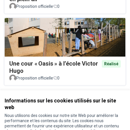
Proposition officielle
0
Une cour « Oasis » à l’école Victor
Réalisé
Hugo
Proposition officielle
0
Voir toutes les propositions retirées
Informations sur les cookies utilisés sur le site
web
Nous utilisons des cookies sur notre site Web pour améliorer la
Conditions d'utilisation
performance et les contenus du site. Les cookies nous
Paramètres des cookies
permettent de fournir une expérience utilisateur et un contenu
Je participe ! sur X
Je participe ! sur Facebook
Je participe ! sur Instagram