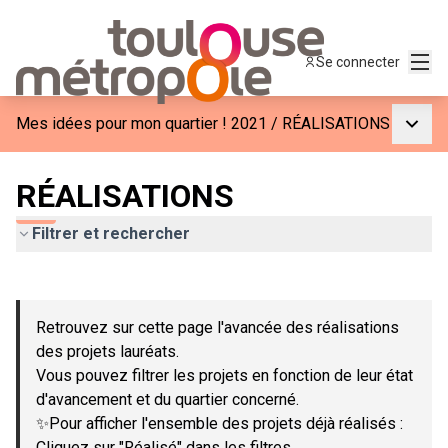
Menu
Se connecter
Menu p
Mes idées pour mon quartier ! 2021
/
RÉALISATIONS
RÉALISATIONS
Filtrer et rechercher
Passer la carte
Leaflet
|
©
OpenStreetMap
contributors
L'élément suivant est une carte qui présente les éléments de c
+
Retrouvez sur cette page l'avancée des réalisations
−
des projets lauréats.
Vous pouvez filtrer les projets en fonction de leur état
d'avancement et du quartier concerné.
✨Pour afficher l'ensemble des projets déjà réalisés :
Cliquez sur "Réalisé" dans les filtres