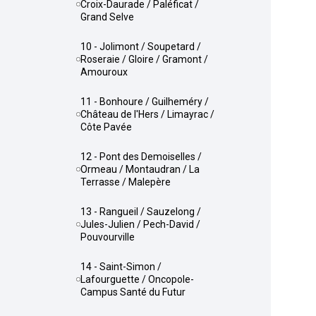
Croix-Daurade / Paléficat /
Grand Selve
10 - Jolimont / Soupetard /
Roseraie / Gloire / Gramont /
Amouroux
11 - Bonhoure / Guilheméry /
Château de l'Hers / Limayrac /
Côte Pavée
12 - Pont des Demoiselles /
Ormeau / Montaudran / La
Terrasse / Malepère
13 - Rangueil / Sauzelong /
Jules-Julien / Pech-David /
Pouvourville
14 - Saint-Simon /
Lafourguette / Oncopole-
Campus Santé du Futur