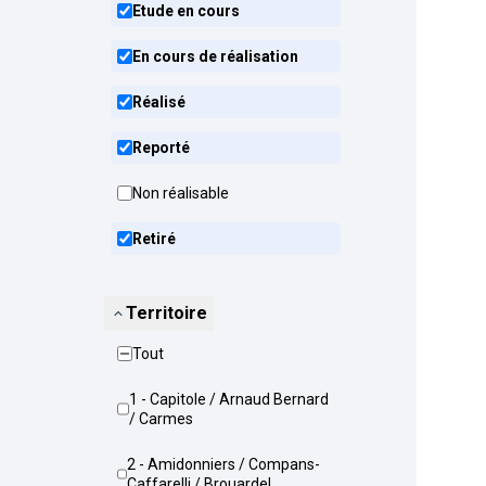
Etude en cours
En cours de réalisation
Réalisé
Reporté
Non réalisable
Retiré
Territoire
Tout
1 - Capitole / Arnaud Bernard
/ Carmes
2 - Amidonniers / Compans-
Caffarelli / Brouardel