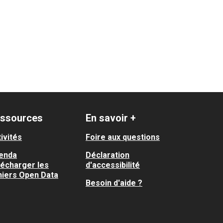
ssources
En savoir +
ivités
Foire aux questions
enda
Déclaration
lécharger les
d'accessibilité
hiers Open Data
Besoin d'aide ?