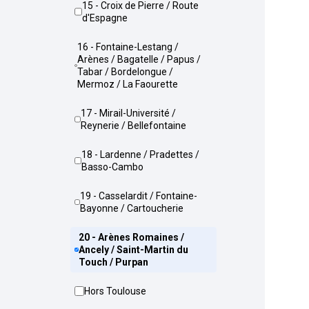
15 - Croix de Pierre / Route
d'Espagne
16 - Fontaine-Lestang /
Arènes / Bagatelle / Papus /
Tabar / Bordelongue /
Mermoz / La Faourette
17 - Mirail-Université /
Reynerie / Bellefontaine
18 - Lardenne / Pradettes /
Basso-Cambo
19 - Casselardit / Fontaine-
Bayonne / Cartoucherie
20 - Arènes Romaines /
Ancely / Saint-Martin du
Touch / Purpan
Hors Toulouse