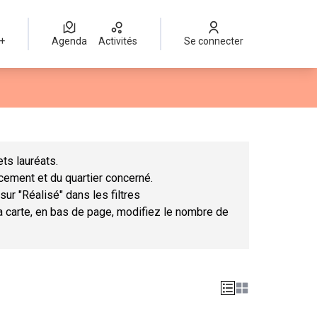
 +
Agenda
Activités
Se connecter
Leaflet
|
©
OpenStreetMap
contributors
mme des points de carte. L'élément peut être utilisé avec un lect
ts lauréats.
ncement et du quartier concerné.
sur "Réalisé" dans les filtres
la carte, en bas de page, modifiez le nombre de