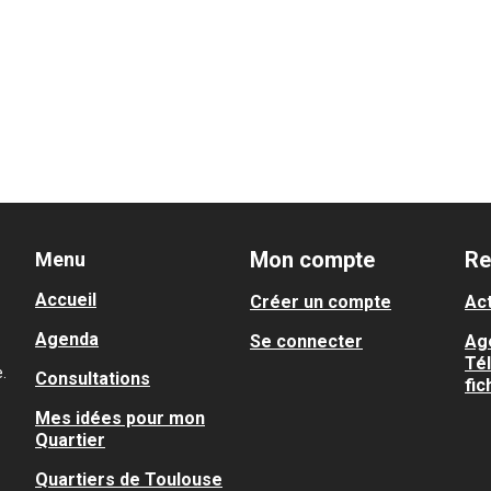
Mon compte
Re
Menu
Accueil
Créer un compte
Act
Agenda
Se connecter
Ag
Té
.
Consultations
fic
Mes idées pour mon
Quartier
Quartiers de Toulouse