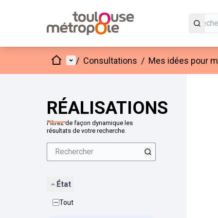
Accueil
Menu principal
/
Consultations
/
Mes idées pour mo
Passer
L'élément
+
−
RÉALISATIONS
Filtrez de façon dynamique les
résultats de votre recherche.
État
Tout