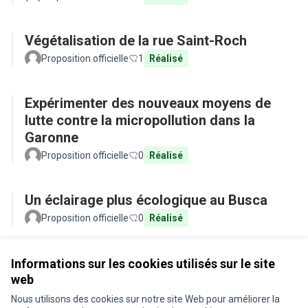
Végétalisation de la rue Saint-Roch
Proposition officielle
1
Réalisé
Expérimenter des nouveaux moyens de
lutte contre la micropollution dans la
Garonne
Proposition officielle
0
Réalisé
Un éclairage plus écologique au Busca
Proposition officielle
0
Réalisé
Voir toutes les propositions retirées
Informations sur les cookies utilisés sur le site
web
Nous utilisons des cookies sur notre site Web pour améliorer la
Conditions d'utilisation