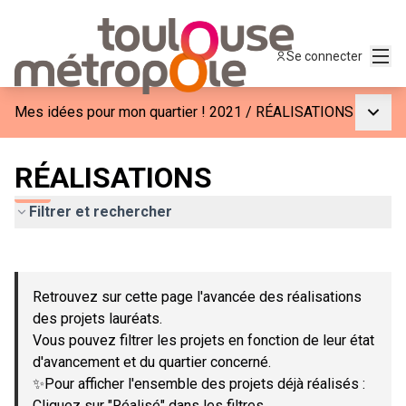
Menu
Se connecter
Menu p
Mes idées pour mon quartier ! 2021
/
RÉALISATIONS
RÉALISATIONS
Filtrer et rechercher
Passer la carte
Leaflet
|
©
OpenStreetMap
contributors
L'élément suivant est une carte qui présente les éléments de c
+
Retrouvez sur cette page l'avancée des réalisations
−
des projets lauréats.
Vous pouvez filtrer les projets en fonction de leur état
d'avancement et du quartier concerné.
✨Pour afficher l'ensemble des projets déjà réalisés :
Cliquez sur "Réalisé" dans les filtres