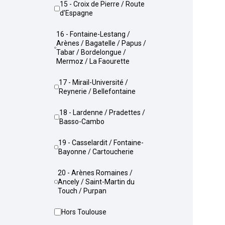
15 - Croix de Pierre / Route
d'Espagne
16 - Fontaine-Lestang /
Arènes / Bagatelle / Papus /
Tabar / Bordelongue /
Mermoz / La Faourette
17 - Mirail-Université /
Reynerie / Bellefontaine
18 - Lardenne / Pradettes /
Basso-Cambo
19 - Casselardit / Fontaine-
Bayonne / Cartoucherie
20 - Arènes Romaines /
Ancely / Saint-Martin du
Touch / Purpan
Hors Toulouse