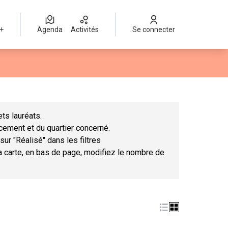
 +
Agenda
Activités
Se connecter
Leaflet
|
©
OpenStreetMap
contributors
mme des points de carte. L'élément peut être utilisé avec un lect
ts lauréats.
ncement et du quartier concerné.
sur "Réalisé" dans les filtres
la carte, en bas de page, modifiez le nombre de