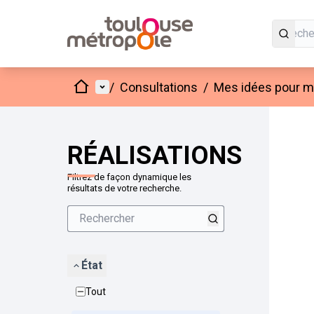
Accueil
Menu principal
/
Consultations
/
Mes idées pour mo
Passer
L'élément
+
−
RÉALISATIONS
Filtrez de façon dynamique les
résultats de votre recherche.
État
Tout