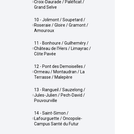
Croix-Daurade / Paléficat /
Grand Selve
10 - Jolimont / Soupetard /
Roseraie / Gloire / Gramont /
Amouroux
11 - Bonhoure / Guilheméry /
Château de l'Hers / Limayrac /
Côte Pavée
12 - Pont des Demoiselles /
Ormeau / Montaudran / La
Terrasse / Malepère
13 - Rangueil / Sauzelong /
Jules-Julien / Pech-David /
Pouvourville
14 - Saint-Simon /
Lafourguette / Oncopole-
Campus Santé du Futur