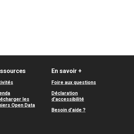
ssources
En savoir +
ivités
Foire aux questions
enda
Déclaration
lécharger les
d'accessibilité
hiers Open Data
Besoin d'aide ?