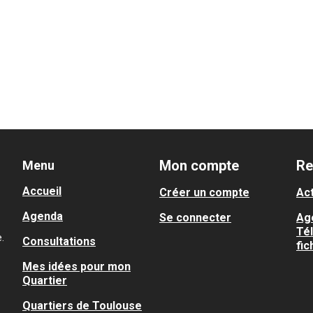
Mon compte
Re
Menu
Accueil
Créer un compte
Act
Agenda
Se connecter
Ag
Té
.
Consultations
fic
Mes idées pour mon
Quartier
Quartiers de Toulouse