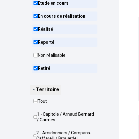
Etude en cours
En cours de réalisation
Réalisé
Reporté
Non réalisable
Retiré
Territoire
Tout
1 - Capitole / Arnaud Bernard
/ Carmes
2 - Amidonniers / Compans-
Caffarelli / Brouardel