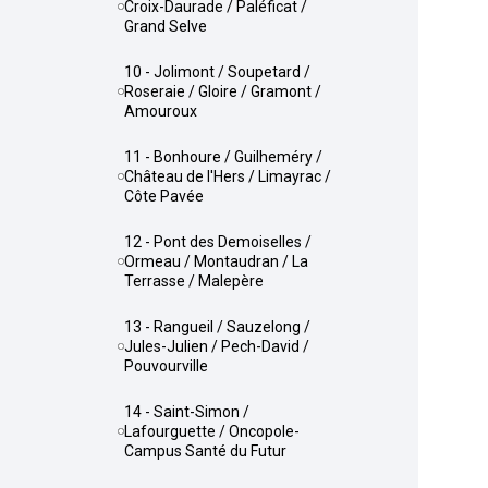
Croix-Daurade / Paléficat /
Grand Selve
10 - Jolimont / Soupetard /
Roseraie / Gloire / Gramont /
Amouroux
11 - Bonhoure / Guilheméry /
Château de l'Hers / Limayrac /
Côte Pavée
12 - Pont des Demoiselles /
Ormeau / Montaudran / La
Terrasse / Malepère
13 - Rangueil / Sauzelong /
Jules-Julien / Pech-David /
Pouvourville
14 - Saint-Simon /
Lafourguette / Oncopole-
Campus Santé du Futur