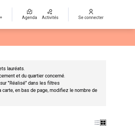
 +
Agenda
Activités
Se connecter
Leaflet
|
©
OpenStreetMap
contributors
mme des points de carte. L'élément peut être utilisé avec un lect
ts lauréats.
ncement et du quartier concerné.
sur "Réalisé" dans les filtres
la carte, en bas de page, modifiez le nombre de