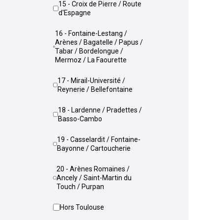
15 - Croix de Pierre / Route
d'Espagne
16 - Fontaine-Lestang /
Arènes / Bagatelle / Papus /
Tabar / Bordelongue /
Mermoz / La Faourette
17 - Mirail-Université /
Reynerie / Bellefontaine
18 - Lardenne / Pradettes /
Basso-Cambo
19 - Casselardit / Fontaine-
Bayonne / Cartoucherie
20 - Arènes Romaines /
Ancely / Saint-Martin du
Touch / Purpan
Hors Toulouse