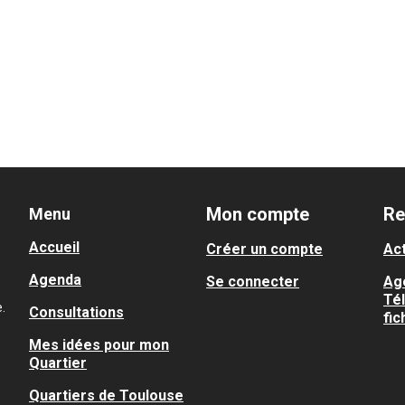
Mon compte
Re
Menu
Accueil
Créer un compte
Act
Agenda
Se connecter
Ag
Té
.
Consultations
fic
Mes idées pour mon
Quartier
Quartiers de Toulouse