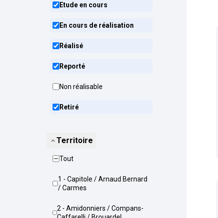
Etude en cours
En cours de réalisation
Réalisé
Reporté
Non réalisable
Retiré
Territoire
Tout
1 - Capitole / Arnaud Bernard
/ Carmes
2 - Amidonniers / Compans-
Caffarelli / Brouardel