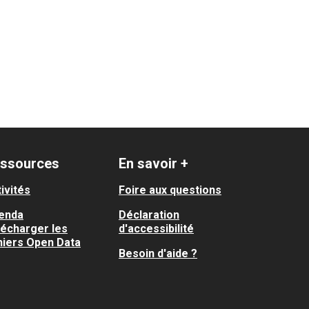
ssources
En savoir +
ivités
Foire aux questions
enda
Déclaration
lécharger les
d'accessibilité
hiers Open Data
Besoin d'aide ?