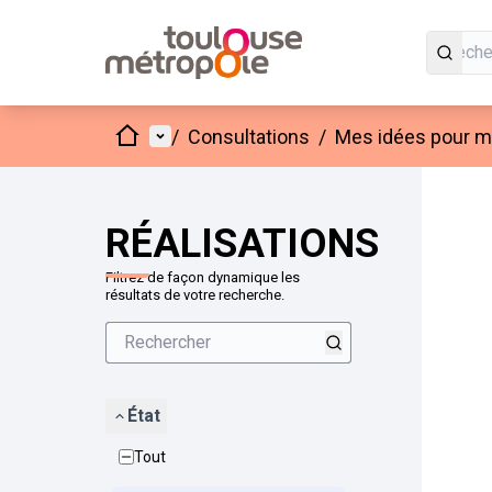
Accueil
Menu principal
/
Consultations
/
Mes idées pour mo
Passer
L'élément
+
−
RÉALISATIONS
Filtrez de façon dynamique les
résultats de votre recherche.
État
Tout