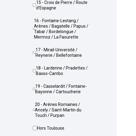
15 - Croix de Pierre / Route
d'Espagne
16 - Fontaine-Lestang /
Arènes / Bagatelle / Papus /
Tabar / Bordelongue /
Mermoz / La Faourette
17 - Mirail-Université /
Reynerie / Bellefontaine
18 - Lardenne / Pradettes /
Basso-Cambo
19 - Casselardit / Fontaine-
Bayonne / Cartoucherie
20 - Arènes Romaines /
Ancely / Saint-Martin du
Touch / Purpan
Hors Toulouse