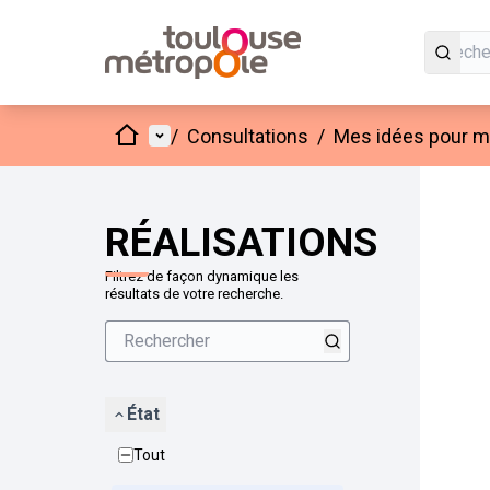
Accueil
Menu principal
/
Consultations
/
Mes idées pour mo
Passer
L'élément
+
−
RÉALISATIONS
Filtrez de façon dynamique les
résultats de votre recherche.
État
Tout