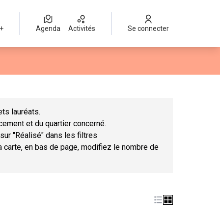
 +
Agenda
Activités
Se connecter
Leaflet
|
©
OpenStreetMap
contributors
mme des points de carte. L'élément peut être utilisé avec un lect
ts lauréats.
ncement et du quartier concerné.
sur "Réalisé" dans les filtres
la carte, en bas de page, modifiez le nombre de