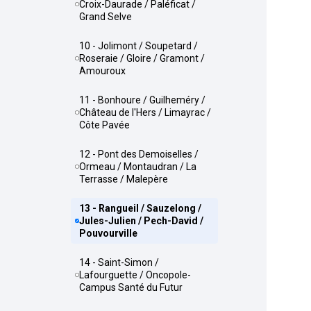
Croix-Daurade / Paléficat /
Grand Selve
10 - Jolimont / Soupetard /
Roseraie / Gloire / Gramont /
Amouroux
11 - Bonhoure / Guilheméry /
Château de l'Hers / Limayrac /
Côte Pavée
12 - Pont des Demoiselles /
Ormeau / Montaudran / La
Terrasse / Malepère
13 - Rangueil / Sauzelong /
Jules-Julien / Pech-David /
Pouvourville
14 - Saint-Simon /
Lafourguette / Oncopole-
Campus Santé du Futur