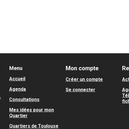
Mon compte
Re
Menu
Accueil
Créer un compte
Act
Agenda
Se connecter
Ag
Té
.
Consultations
fic
Mes idées pour mon
Quartier
Quartiers de Toulouse