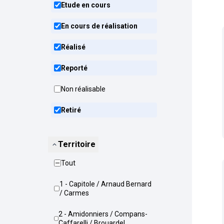
Etude en cours
En cours de réalisation
Réalisé
Reporté
Non réalisable
Retiré
Territoire
Tout
1 - Capitole / Arnaud Bernard
/ Carmes
2 - Amidonniers / Compans-
Caffarelli / Brouardel