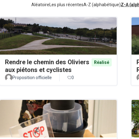
Aléatoire
Les plus récentes
A-Z (alphabétique)
Z-A (alp
Rendre le chemin des Oliviers
Réalisé
aux piétons et cyclistes
Proposition officielle
0