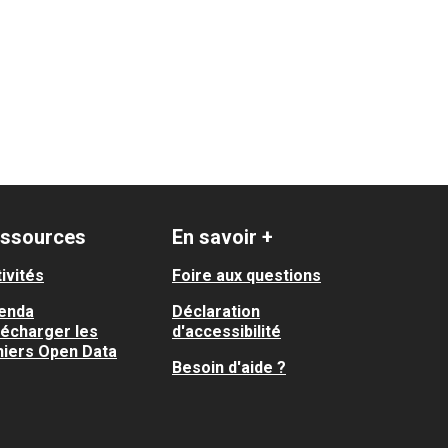
ssources
En savoir +
ivités
Foire aux questions
enda
Déclaration
lécharger les
d'accessibilité
hiers Open Data
Besoin d'aide ?