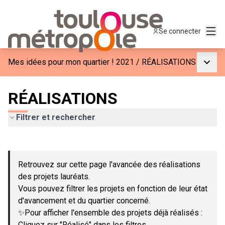
Menu
Se connecter
Menu p
Mes idées pour mon quartier ! 2021
/
RÉALISATIONS
RÉALISATIONS
Filtrer et rechercher
Passer la carte
Leaflet
|
©
OpenStreetMap
contributors
L'élément suivant est une carte qui présente les éléments de c
+
Retrouvez sur cette page l'avancée des réalisations
−
des projets lauréats.
Vous pouvez filtrer les projets en fonction de leur état
d'avancement et du quartier concerné.
✨Pour afficher l'ensemble des projets déjà réalisés :
Cliquez sur "Réalisé" dans les filtres