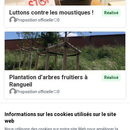
Luttons contre les moustiques !
Réalisé
Proposition officielle
0
Plantation d’arbres fruitiers à
Réalisé
Rangueil
Proposition officielle
0
Voir toutes les propositions retirées
Informations sur les cookies utilisés sur le site
web
Nous utilisons des cookies sur notre site Web pour améliorer la