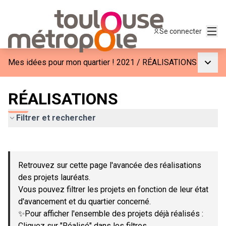
Menu
Se connecter
Menu p
Mes idées pour mon quartier ! 2021
/
RÉALISATIONS
RÉALISATIONS
Filtrer et rechercher
Passer la carte
Leaflet
|
©
OpenStreetMap
contributors
L'élément suivant est une carte qui présente les éléments de c
+
Retrouvez sur cette page l'avancée des réalisations
−
des projets lauréats.
Vous pouvez filtrer les projets en fonction de leur état
d'avancement et du quartier concerné.
✨Pour afficher l'ensemble des projets déjà réalisés :
Cliquez sur "Réalisé" dans les filtres