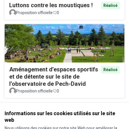
Luttons contre les moustiques !
Réalisé
Proposition officielle
0
Aménagement d’espaces sportifs
Réalisé
et de détente sur le site de
l’observatoire de Pech-David
Proposition officielle
0
Voir toutes les propositions retirées
Informations sur les cookies utilisés sur le site
web
Nous utilisons des cookies sur notre site Web pour améliorer la