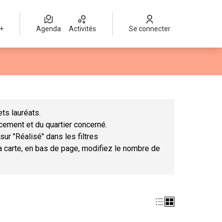
 +
Agenda
Activités
Se connecter
Leaflet
|
©
OpenStreetMap
contributors
mme des points de carte. L'élément peut être utilisé avec un lect
ts lauréats.
ncement et du quartier concerné.
sur "Réalisé" dans les filtres
la carte, en bas de page, modifiez le nombre de