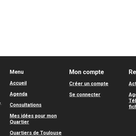
Mon compte
Re
Menu
Accueil
Créer un compte
Act
Agenda
Se connecter
Ag
Té
.
Consultations
fic
Mes idées pour mon
Quartier
Quartiers de Toulouse