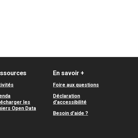
ssources
En savoir +
ivités
Foire aux questions
enda
Déclaration
lécharger les
d'accessibilité
hiers Open Data
Besoin d'aide ?