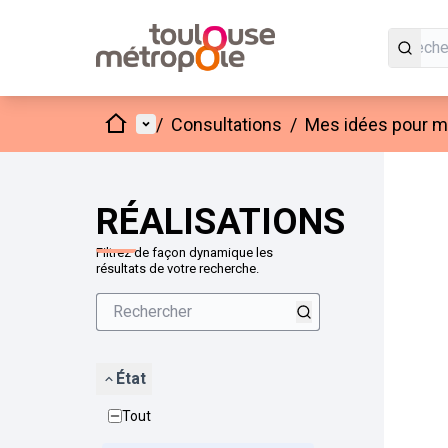
Accueil
Menu principal
/
Consultations
/
Mes idées pour mo
Passer
L'élément
+
−
RÉALISATIONS
Filtrez de façon dynamique les
résultats de votre recherche.
État
Tout