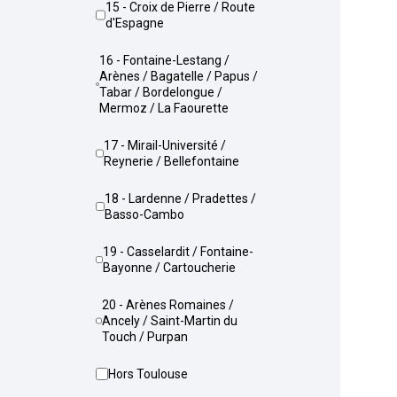
15 - Croix de Pierre / Route
d'Espagne
16 - Fontaine-Lestang /
Arènes / Bagatelle / Papus /
Tabar / Bordelongue /
Mermoz / La Faourette
17 - Mirail-Université /
Reynerie / Bellefontaine
18 - Lardenne / Pradettes /
Basso-Cambo
19 - Casselardit / Fontaine-
Bayonne / Cartoucherie
20 - Arènes Romaines /
Ancely / Saint-Martin du
Touch / Purpan
Hors Toulouse