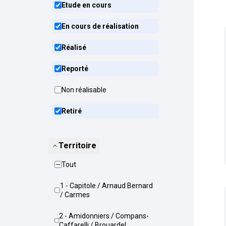
Etude en cours
En cours de réalisation
Réalisé
Reporté
Non réalisable
Retiré
Territoire
Tout
1 - Capitole / Arnaud Bernard
/ Carmes
2 - Amidonniers / Compans-
Caffarelli / Brouardel