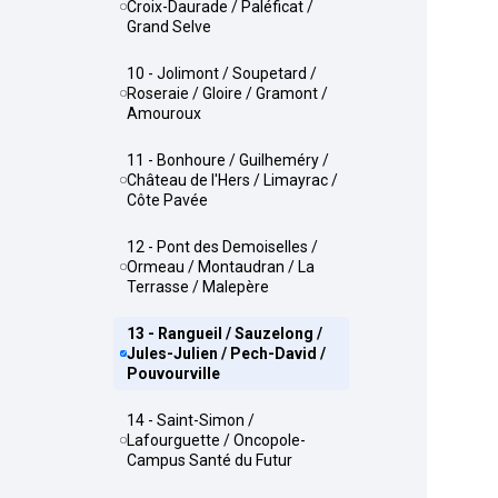
Croix-Daurade / Paléficat /
Grand Selve
10 - Jolimont / Soupetard /
Roseraie / Gloire / Gramont /
Amouroux
11 - Bonhoure / Guilheméry /
Château de l'Hers / Limayrac /
Côte Pavée
12 - Pont des Demoiselles /
Ormeau / Montaudran / La
Terrasse / Malepère
13 - Rangueil / Sauzelong /
Jules-Julien / Pech-David /
Pouvourville
14 - Saint-Simon /
Lafourguette / Oncopole-
Campus Santé du Futur