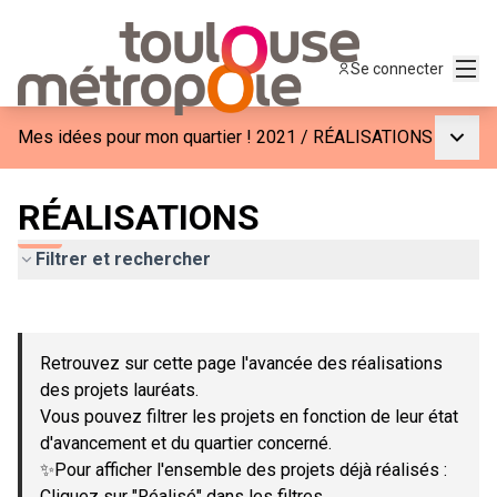
Menu
Se connecter
Menu p
Mes idées pour mon quartier ! 2021
/
RÉALISATIONS
RÉALISATIONS
Filtrer et rechercher
Passer la carte
Leaflet
|
©
OpenStreetMap
contributors
L'élément suivant est une carte qui présente les éléments de c
+
Retrouvez sur cette page l'avancée des réalisations
−
des projets lauréats.
Vous pouvez filtrer les projets en fonction de leur état
d'avancement et du quartier concerné.
✨Pour afficher l'ensemble des projets déjà réalisés :
Cliquez sur "Réalisé" dans les filtres