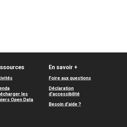
ssources
En savoir +
ivités
Foire aux questions
enda
Déclaration
lécharger les
d'accessibilité
hiers Open Data
Besoin d'aide ?