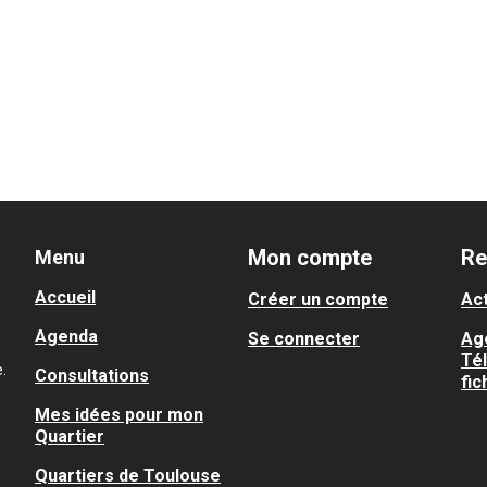
Mon compte
Re
Menu
Accueil
Créer un compte
Act
Agenda
Se connecter
Ag
Té
.
Consultations
fic
Mes idées pour mon
Quartier
Quartiers de Toulouse