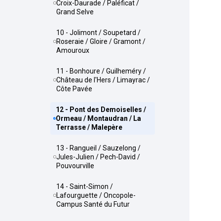
Croix-Daurade / Paléficat /
Grand Selve
10 - Jolimont / Soupetard /
Roseraie / Gloire / Gramont /
Amouroux
11 - Bonhoure / Guilheméry /
Château de l'Hers / Limayrac /
Côte Pavée
12 - Pont des Demoiselles /
Ormeau / Montaudran / La
Terrasse / Malepère
13 - Rangueil / Sauzelong /
Jules-Julien / Pech-David /
Pouvourville
14 - Saint-Simon /
Lafourguette / Oncopole-
Campus Santé du Futur