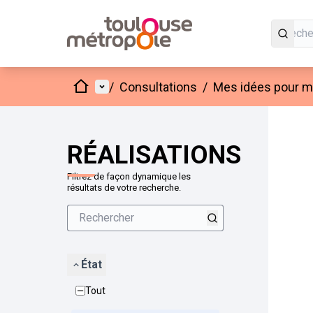
Accueil
Menu principal
/
Consultations
/
Mes idées pour mo
Passer
L'élément
+
−
RÉALISATIONS
Filtrez de façon dynamique les
résultats de votre recherche.
État
Tout