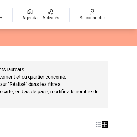
 +
Agenda
Activités
Se connecter
Leaflet
|
©
OpenStreetMap
contributors
mme des points de carte. L'élément peut être utilisé avec un lect
ts lauréats.
ncement et du quartier concerné.
sur "Réalisé" dans les filtres
la carte, en bas de page, modifiez le nombre de