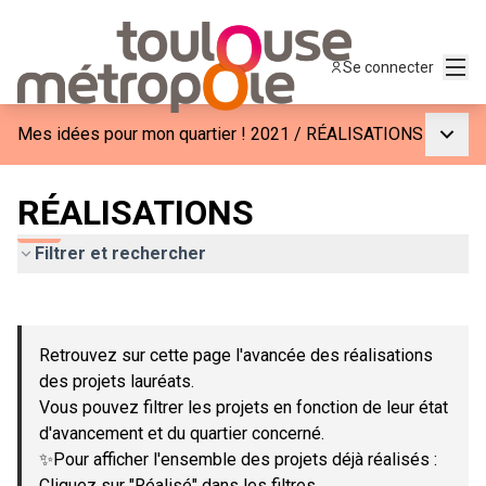
Menu
Se connecter
Menu p
Mes idées pour mon quartier ! 2021
/
RÉALISATIONS
RÉALISATIONS
Filtrer et rechercher
Passer la carte
Leaflet
|
©
OpenStreetMap
contributors
L'élément suivant est une carte qui présente les éléments de c
+
Retrouvez sur cette page l'avancée des réalisations
−
des projets lauréats.
Vous pouvez filtrer les projets en fonction de leur état
d'avancement et du quartier concerné.
✨Pour afficher l'ensemble des projets déjà réalisés :
Cliquez sur "Réalisé" dans les filtres