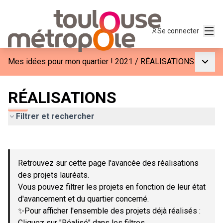
Menu
Se connecter
Menu p
Mes idées pour mon quartier ! 2021
/
RÉALISATIONS
RÉALISATIONS
Filtrer et rechercher
Passer la carte
Leaflet
|
©
OpenStreetMap
contributors
L'élément suivant est une carte qui présente les éléments de c
+
Retrouvez sur cette page l'avancée des réalisations
−
des projets lauréats.
Vous pouvez filtrer les projets en fonction de leur état
d'avancement et du quartier concerné.
✨Pour afficher l'ensemble des projets déjà réalisés :
Cliquez sur "Réalisé" dans les filtres