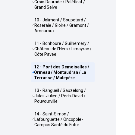
Croix-Daurade / Paléficat /
Grand Selve
10 - Jolimont / Soupetard /
Roseraie / Gloire / Gramont /
Amouroux
11 - Bonhoure / Guilheméry /
Château de l'Hers / Limayrac /
Côte Pavée
12 - Pont des Demoiselles /
Ormeau / Montaudran / La
Terrasse / Malepère
13 - Rangueil / Sauzelong /
Jules-Julien / Pech-David /
Pouvourville
14 - Saint-Simon /
Lafourguette / Oncopole-
Campus Santé du Futur