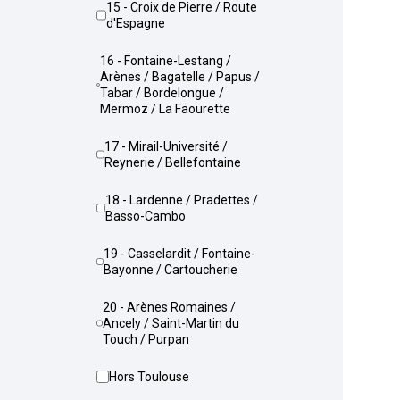
15 - Croix de Pierre / Route
d'Espagne
16 - Fontaine-Lestang /
Arènes / Bagatelle / Papus /
Tabar / Bordelongue /
Mermoz / La Faourette
17 - Mirail-Université /
Reynerie / Bellefontaine
18 - Lardenne / Pradettes /
Basso-Cambo
19 - Casselardit / Fontaine-
Bayonne / Cartoucherie
20 - Arènes Romaines /
Ancely / Saint-Martin du
Touch / Purpan
Hors Toulouse