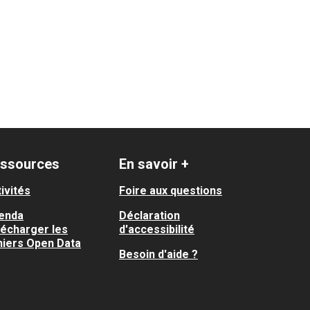
ssources
En savoir +
ivités
Foire aux questions
enda
Déclaration
lécharger les
d'accessibilité
hiers Open Data
Besoin d'aide ?