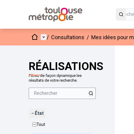
Accueil
Menu principal
/
Consultations
/
Mes idées pour mo
Passer
L'élément
+
−
RÉALISATIONS
Filtrez de façon dynamique les
résultats de votre recherche.
État
Tout