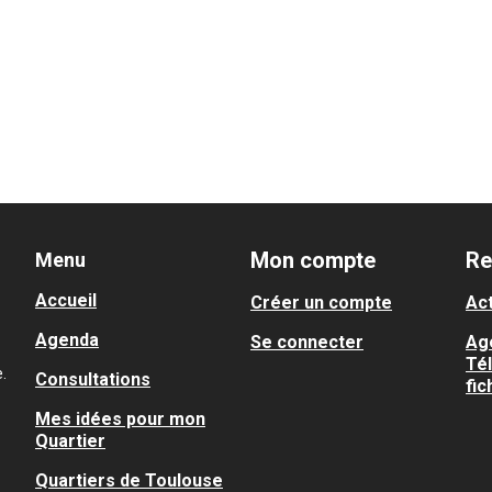
Mon compte
Re
Menu
Accueil
Créer un compte
Act
Agenda
Se connecter
Ag
Té
.
Consultations
fic
Mes idées pour mon
Quartier
Quartiers de Toulouse