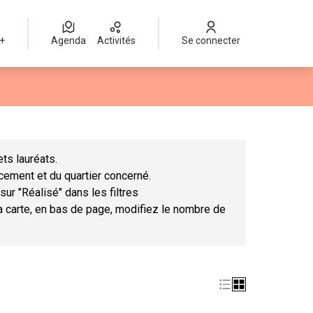
 +
Agenda
Activités
Se connecter
Leaflet
|
©
OpenStreetMap
contributors
mme des points de carte. L'élément peut être utilisé avec un lect
ts lauréats.
ncement et du quartier concerné.
sur "Réalisé" dans les filtres
la carte, en bas de page, modifiez le nombre de