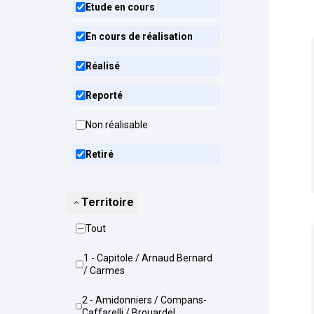
Etude en cours
En cours de réalisation
Réalisé
Reporté
Non réalisable
Retiré
Territoire
Tout
1 - Capitole / Arnaud Bernard
/ Carmes
2 - Amidonniers / Compans-
Caffarelli / Brouardel