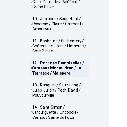
Croix-Daurade / Paléficat /
Grand Selve
10 - Jolimont / Soupetard /
Roseraie / Gloire / Gramont /
Amouroux
11 - Bonhoure / Guilheméry /
Château de l'Hers / Limayrac /
Côte Pavée
12 - Pont des Demoiselles /
Ormeau / Montaudran / La
Terrasse / Malepère
13 - Rangueil / Sauzelong /
Jules-Julien / Pech-David /
Pouvourville
14 - Saint-Simon /
Lafourguette / Oncopole-
Campus Santé du Futur