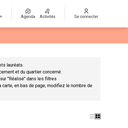
 +
Agenda
Activités
Se connecter
Leaflet
|
©
OpenStreetMap
contributors
mme des points de carte. L'élément peut être utilisé avec un lect
ts lauréats.
ncement et du quartier concerné.
sur "Réalisé" dans les filtres
la carte, en bas de page, modifiez le nombre de