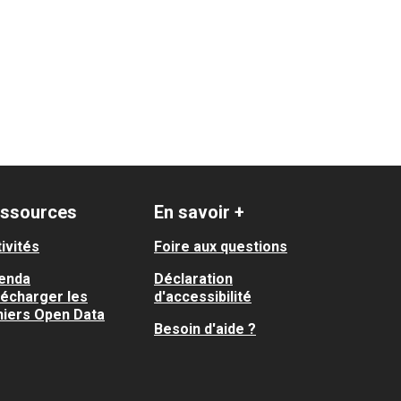
ssources
En savoir +
ivités
Foire aux questions
enda
Déclaration
lécharger les
d'accessibilité
hiers Open Data
Besoin d'aide ?