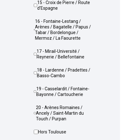
15 - Croix de Pierre / Route
d'Espagne
16 - Fontaine-Lestang /
Arènes / Bagatelle / Papus /
Tabar / Bordelongue /
Mermoz / La Faourette
17 - Mirail-Université /
Reynerie / Bellefontaine
18 - Lardenne / Pradettes /
Basso-Cambo
19 - Casselardit / Fontaine-
Bayonne / Cartoucherie
20 - Arènes Romaines /
Ancely / Saint-Martin du
Touch / Purpan
Hors Toulouse