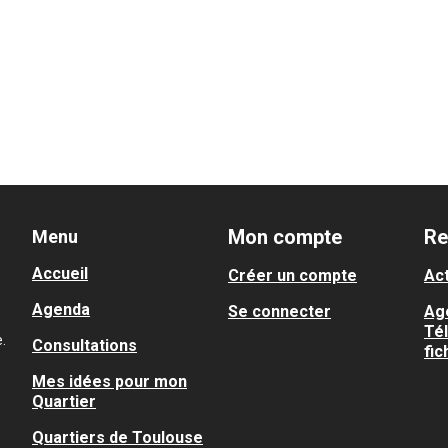
Mon compte
Re
Menu
Accueil
Créer un compte
Act
Agenda
Se connecter
Ag
Té
.
Consultations
fic
Mes idées pour mon
Quartier
Quartiers de Toulouse