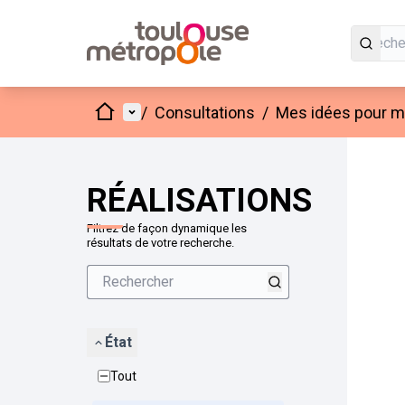
Accueil
Menu principal
/
Consultations
/
Mes idées pour mo
Passer
L'élément
+
−
RÉALISATIONS
Filtrez de façon dynamique les
résultats de votre recherche.
État
Tout