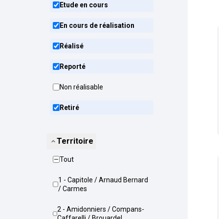
Etude en cours
En cours de réalisation
Réalisé
Reporté
Non réalisable
Retiré
Territoire
Tout
1 - Capitole / Arnaud Bernard
/ Carmes
2 - Amidonniers / Compans-
Caffarelli / Brouardel