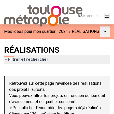
Menu
Se connecter
Menu p
Mes idées pour mon quartier ! 2021
/
RÉALISATIONS
RÉALISATIONS
Filtrer et rechercher
Passer la carte
Leaflet
|
©
OpenStreetMap
contributors
L'élément suivant est une carte qui présente les éléments de c
+
Retrouvez sur cette page l'avancée des réalisations
−
des projets lauréats.
Vous pouvez filtrer les projets en fonction de leur état
d'avancement et du quartier concerné.
✨Pour afficher l'ensemble des projets déjà réalisés :
Cliquez sur "Réalisé" dans les filtres