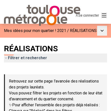
Menu
Se connecter
Menu p
Mes idées pour mon quartier ! 2021
/
RÉALISATIONS
RÉALISATIONS
Filtrer et rechercher
Passer la carte
Leaflet
|
©
OpenStreetMap
contributors
L'élément suivant est une carte qui présente les éléments de c
+
Retrouvez sur cette page l'avancée des réalisations
−
des projets lauréats.
Vous pouvez filtrer les projets en fonction de leur état
d'avancement et du quartier concerné.
✨Pour afficher l'ensemble des projets déjà réalisés :
Cliquez sur "Réalisé" dans les filtres