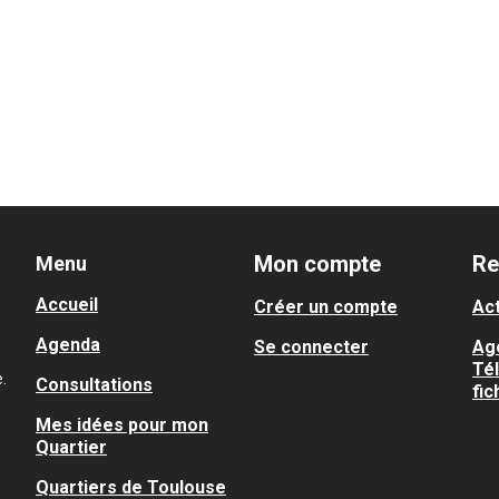
Mon compte
Re
Menu
Accueil
Créer un compte
Act
Agenda
Se connecter
Ag
Té
.
Consultations
fic
Mes idées pour mon
Quartier
Quartiers de Toulouse