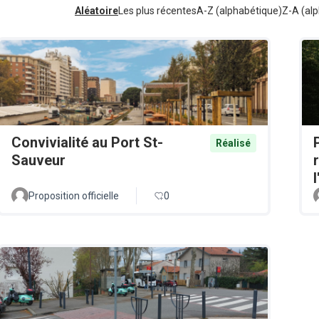
Aléatoire
Les plus récentes
A-Z (alphabétique)
Z-A (alp
Convivialité au Port St-
Réalisé
Sauveur
Proposition officielle
0