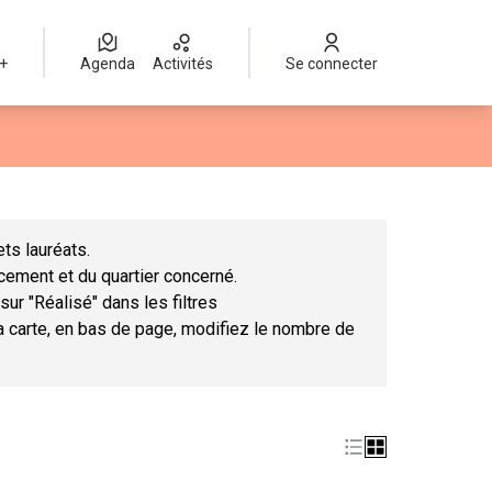
 +
Agenda
Activités
Se connecter
Leaflet
|
©
OpenStreetMap
contributors
mme des points de carte. L'élément peut être utilisé avec un lect
ts lauréats.
ncement et du quartier concerné.
sur "Réalisé" dans les filtres
la carte, en bas de page, modifiez le nombre de