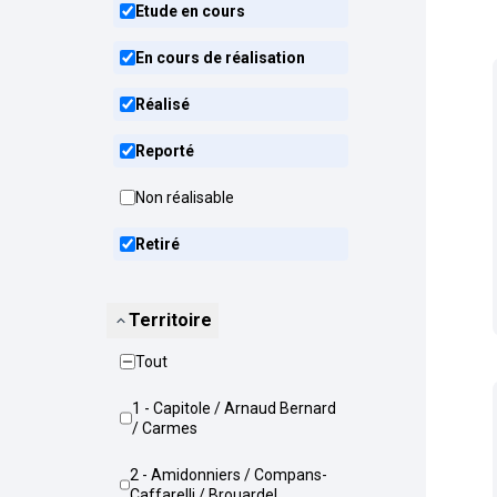
Etude en cours
En cours de réalisation
Réalisé
Reporté
Non réalisable
Retiré
Territoire
Tout
1 - Capitole / Arnaud Bernard
/ Carmes
2 - Amidonniers / Compans-
Caffarelli / Brouardel