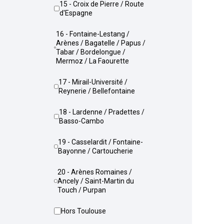
15 - Croix de Pierre / Route
d'Espagne
16 - Fontaine-Lestang /
Arènes / Bagatelle / Papus /
Tabar / Bordelongue /
Mermoz / La Faourette
17 - Mirail-Université /
Reynerie / Bellefontaine
18 - Lardenne / Pradettes /
Basso-Cambo
19 - Casselardit / Fontaine-
Bayonne / Cartoucherie
20 - Arènes Romaines /
Ancely / Saint-Martin du
Touch / Purpan
Hors Toulouse