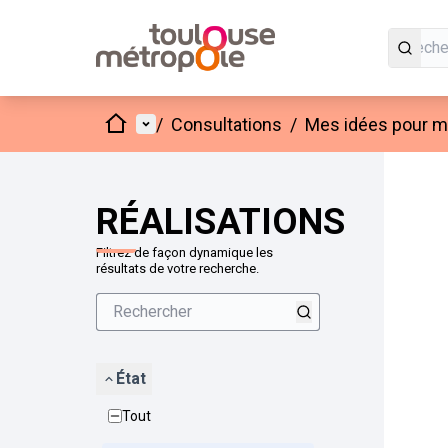
Accueil
Menu principal
/
Consultations
/
Mes idées pour mo
Passer
L'élément
+
−
RÉALISATIONS
Filtrez de façon dynamique les
résultats de votre recherche.
État
Tout