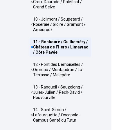
Croix-Daurade / Paléficat /
Grand Selve
10 - Jolimont / Soupetard /
Roseraie / Gloire / Gramont /
Amouroux
11 - Bonhoure / Guilheméry /
Château de l'Hers / Limayrac
/ Côte Pavée
12 - Pont des Demoiselles /
Ormeau / Montaudran / La
Terrasse / Malepère
13 - Rangueil / Sauzelong /
Jules-Julien / Pech-David /
Pouvourville
14 - Saint-Simon /
Lafourguette / Oncopole-
Campus Santé du Futur