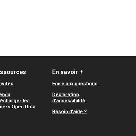
ssources
En savoir +
ivités
Foire aux questions
enda
Déclaration
lécharger les
d'accessibilité
hiers Open Data
Besoin d'aide ?