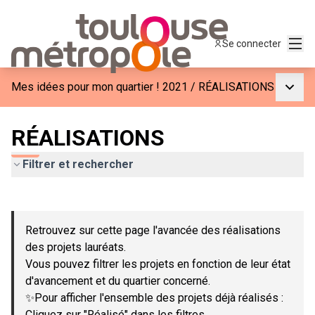
Menu
Se connecter
Menu p
Mes idées pour mon quartier ! 2021
/
RÉALISATIONS
RÉALISATIONS
Filtrer et rechercher
Passer la carte
Leaflet
|
©
OpenStreetMap
contributors
L'élément suivant est une carte qui présente les éléments de c
+
Retrouvez sur cette page l'avancée des réalisations
−
des projets lauréats.
Vous pouvez filtrer les projets en fonction de leur état
d'avancement et du quartier concerné.
✨Pour afficher l'ensemble des projets déjà réalisés :
Cliquez sur "Réalisé" dans les filtres