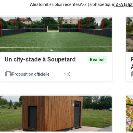
Aléatoire
Les plus récentes
A-Z (alphabétique)
Z-A (alp
Un city-stade à Soupetard
Réalisé
Proposition officielle
0