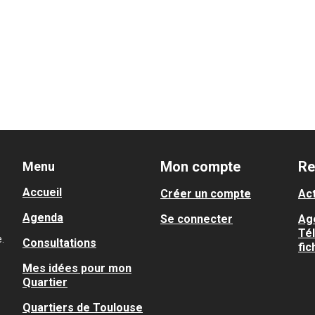
Mon compte
Re
Menu
Accueil
Créer un compte
Act
Agenda
Se connecter
Ag
Té
.
Consultations
fic
Mes idées pour mon
Quartier
Quartiers de Toulouse