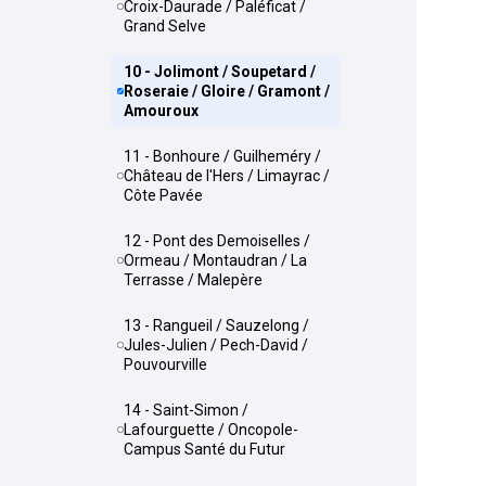
Croix-Daurade / Paléficat /
Grand Selve
10 - Jolimont / Soupetard /
Roseraie / Gloire / Gramont /
Amouroux
11 - Bonhoure / Guilheméry /
Château de l'Hers / Limayrac /
Côte Pavée
12 - Pont des Demoiselles /
Ormeau / Montaudran / La
Terrasse / Malepère
13 - Rangueil / Sauzelong /
Jules-Julien / Pech-David /
Pouvourville
14 - Saint-Simon /
Lafourguette / Oncopole-
Campus Santé du Futur