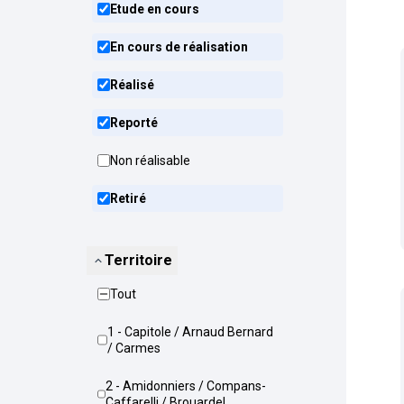
Etude en cours
En cours de réalisation
Réalisé
Reporté
Non réalisable
Retiré
Territoire
Tout
1 - Capitole / Arnaud Bernard
/ Carmes
2 - Amidonniers / Compans-
Caffarelli / Brouardel