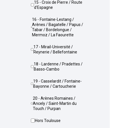
15 - Croix de Pierre / Route
d'Espagne
16 - Fontaine-Lestang /
Arènes / Bagatelle / Papus /
Tabar / Bordelongue /
Mermoz / La Faourette
17 - Mirail-Université /
Reynerie / Bellefontaine
18 - Lardenne / Pradettes /
Basso-Cambo
19 - Casselardit / Fontaine-
Bayonne / Cartoucherie
20 - Arènes Romaines /
Ancely / Saint-Martin du
Touch / Purpan
Hors Toulouse