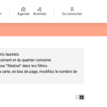
 +
Agenda
Activités
Se connecter
Leaflet
|
©
OpenStreetMap
contributors
mme des points de carte. L'élément peut être utilisé avec un lect
ts lauréats.
ncement et du quartier concerné.
sur "Réalisé" dans les filtres
la carte, en bas de page, modifiez le nombre de