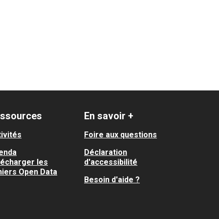
ssources
En savoir +
ivités
Foire aux questions
enda
Déclaration
lécharger les
d'accessibilité
hiers Open Data
Besoin d'aide ?