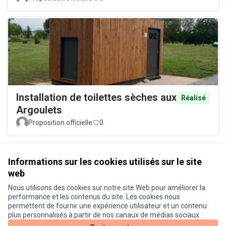
Installation de toilettes sèches aux
Réalisé
Argoulets
Proposition officielle
0
Voir toutes les propositions retirées
Informations sur les cookies utilisés sur le site
web
Nous utilisons des cookies sur notre site Web pour améliorer la
Conditions d'utilisation
performance et les contenus du site. Les cookies nous
Paramètres des cookies
permettent de fournir une expérience utilisateur et un contenu
Je participe ! sur X
Je participe ! sur Facebook
Je participe ! sur Instagram
plus personnalisés à partir de nos canaux de médias sociaux.
(Lien externe)
(Lien externe)
(Lien externe)