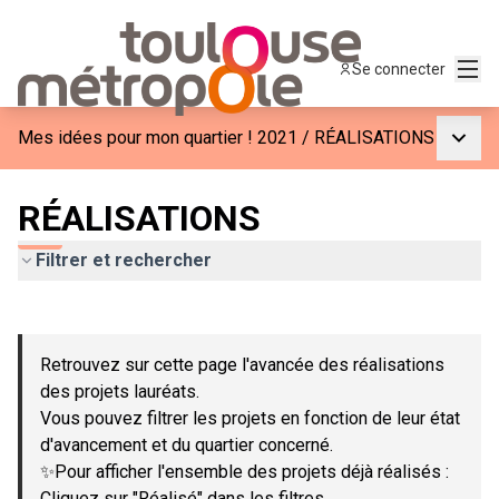
Menu
Se connecter
Menu p
Mes idées pour mon quartier ! 2021
/
RÉALISATIONS
RÉALISATIONS
Filtrer et rechercher
Passer la carte
Leaflet
|
©
OpenStreetMap
contributors
L'élément suivant est une carte qui présente les éléments de c
+
Retrouvez sur cette page l'avancée des réalisations
−
des projets lauréats.
Vous pouvez filtrer les projets en fonction de leur état
d'avancement et du quartier concerné.
✨Pour afficher l'ensemble des projets déjà réalisés :
Cliquez sur "Réalisé" dans les filtres