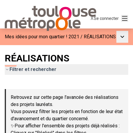
Menu
Se connecter
Menu p
Mes idées pour mon quartier ! 2021
/
RÉALISATIONS
RÉALISATIONS
Filtrer et rechercher
Passer la carte
Leaflet
|
©
OpenStreetMap
contributors
L'élément suivant est une carte qui présente les éléments de c
+
Retrouvez sur cette page l'avancée des réalisations
−
des projets lauréats.
Vous pouvez filtrer les projets en fonction de leur état
d'avancement et du quartier concerné.
✨Pour afficher l'ensemble des projets déjà réalisés :
Cliquez sur "Réalisé" dans les filtres