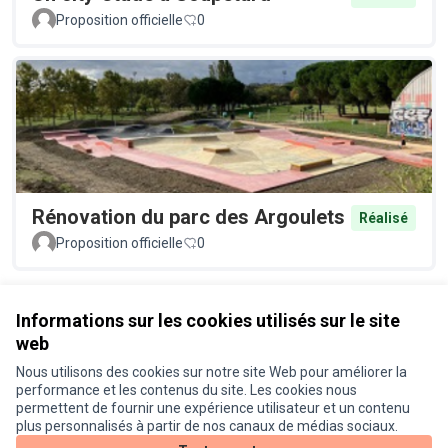
Proposition officielle
0
Rénovation du parc des Argoulets
Réalisé
Proposition officielle
0
Voir toutes les propositions retirées
Informations sur les cookies utilisés sur le site
web
Nous utilisons des cookies sur notre site Web pour améliorer la
Conditions d'utilisation
performance et les contenus du site. Les cookies nous
Paramètres des cookies
permettent de fournir une expérience utilisateur et un contenu
Je participe ! sur X
Je participe ! sur Facebook
Je participe ! sur Instagram
plus personnalisés à partir de nos canaux de médias sociaux.
(Lien externe)
(Lien externe)
(Lien externe)