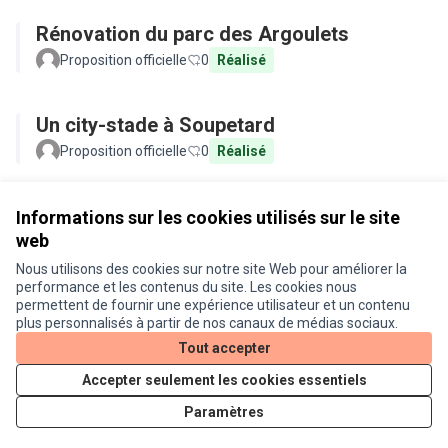
Rénovation du parc des Argoulets
Proposition officielle
0
Réalisé
Un city-stade à Soupetard
Proposition officielle
0
Réalisé
Voir toutes les propositions retirées
Informations sur les cookies utilisés sur le site
web
Nous utilisons des cookies sur notre site Web pour améliorer la
Conditions d'utilisation
performance et les contenus du site. Les cookies nous
Paramètres des cookies
permettent de fournir une expérience utilisateur et un contenu
Je participe ! sur X
Je participe ! sur Facebook
Je participe ! sur Instagram
plus personnalisés à partir de nos canaux de médias sociaux.
(Lien externe)
(Lien externe)
(Lien externe)
Tout accepter
Accepter seulement les cookies essentiels
Licence Cre
(Lien extern
Paramètres
(Lien externe)
Site réalisé grâce au
logiciel libre Decidim
.
(Lien externe)