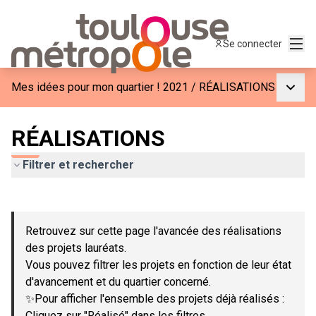
Menu
Se connecter
Menu p
Mes idées pour mon quartier ! 2021
/
RÉALISATIONS
RÉALISATIONS
Filtrer et rechercher
Passer la carte
Leaflet
|
©
OpenStreetMap
contributors
L'élément suivant est une carte qui présente les éléments de c
+
Retrouvez sur cette page l'avancée des réalisations
−
des projets lauréats.
Vous pouvez filtrer les projets en fonction de leur état
d'avancement et du quartier concerné.
✨Pour afficher l'ensemble des projets déjà réalisés :
Cliquez sur "Réalisé" dans les filtres