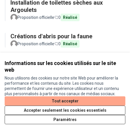
Installation de toilettes sèches aux
Argoulets
Proposition officielle
0
Réalisé
Créations d'abris pour la faune
Proposition officielle
0
Réalisé
Voir toutes les propositions retirées
Informations sur les cookies utilisés sur le site
web
Nous utilisons des cookies sur notre site Web pour améliorer la
Conditions d'utilisation
performance et les contenus du site. Les cookies nous
Paramètres des cookies
permettent de fournir une expérience utilisateur et un contenu
Je participe ! sur X
Je participe ! sur Facebook
Je participe ! sur Instagram
plus personnalisés à partir de nos canaux de médias sociaux.
(Lien externe)
(Lien externe)
(Lien externe)
Tout accepter
Accepter seulement les cookies essentiels
Licence Cre
(Lien extern
Paramètres
(Lien externe)
Site réalisé grâce au
logiciel libre Decidim
.
(Lien externe)