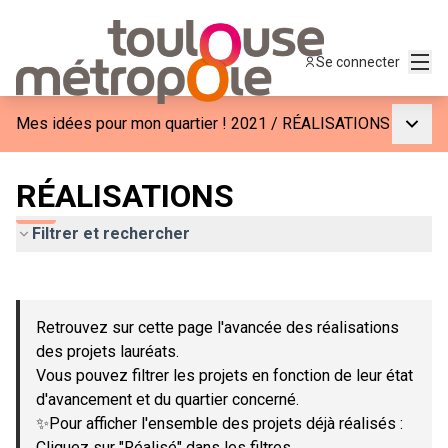
Menu
Se connecter
Menu p
Mes idées pour mon quartier ! 2021
/
RÉALISATIONS
RÉALISATIONS
Filtrer et rechercher
Passer la carte
Leaflet
|
©
OpenStreetMap
contributors
L'élément suivant est une carte qui présente les éléments de c
+
Retrouvez sur cette page l'avancée des réalisations
−
des projets lauréats.
Vous pouvez filtrer les projets en fonction de leur état
d'avancement et du quartier concerné.
✨Pour afficher l'ensemble des projets déjà réalisés :
Cliquez sur "Réalisé" dans les filtres